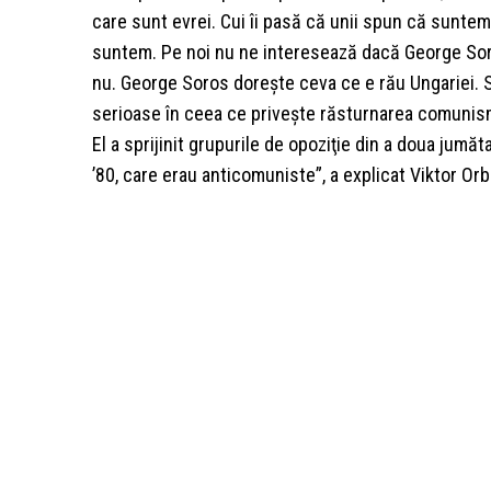
care sunt evrei. Cui îi pasă că unii spun că suntem
suntem. Pe noi nu ne interesează dacă George So
nu. George Soros doreşte ceva ce e rău Ungariei. 
serioase în ceea ce priveşte răsturnarea comunism
El a sprijinit grupurile de opoziţie din a doua jumăta
’80, care erau anticomuniste”, a explicat Viktor Orb