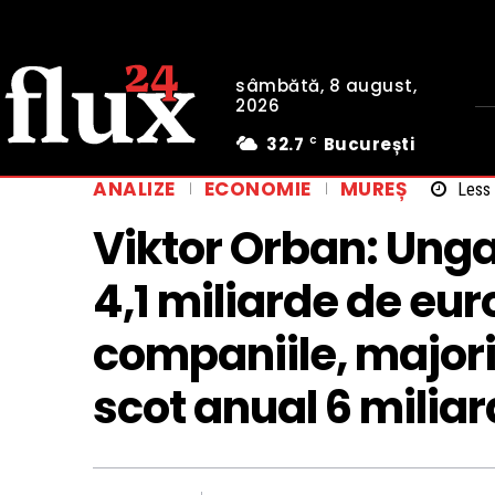
sâmbătă, 8 august,
2026
32.7
București
C
ANALIZE
ECONOMIE
MUREȘ
Less 
Viktor Orban: Unga
4,1 miliarde de euro
companiile, major
scot anual 6 miliar