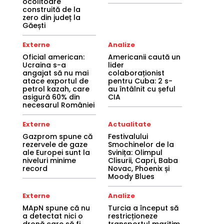
ocolitoare
construită de la
zero din județ la
Găești
Externe
Analize
Oficial american:
Americanii caută un
Ucraina s-a
lider
angajat să nu mai
colaboraționist
atace exportul de
pentru Cuba: 2 s-
petrol kazah, care
au întâlnit cu șeful
asigură 60% din
CIA
necesarul României
Externe
Actualitate
Gazprom spune că
Festivalului
rezervele de gaze
Smochinelor de la
ale Europei sunt la
Svinița: Olimpul
niveluri minime
Clisurii, Capri, Baba
record
Novac, Phoenix și
Moody Blues
Externe
Analize
MApN spune că nu
Turcia a început să
a detectat nici o
restricționeze