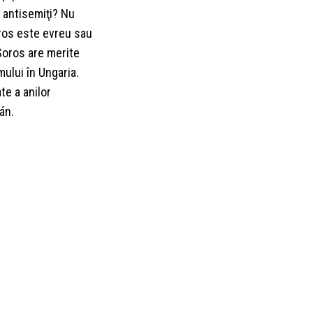
 antisemiţi? Nu
ros este evreu sau
Soros are merite
ului în Ungaria.
te a anilor
án.