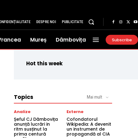
ONFIDENȚIALITATE
DESPRE NOI
PUBLICITATE
Vrancea
Mureș
Dâmbovița
Subscribe
Hot this week
Topics
Mai mult
Analize
Externe
Șeful CJ Dâmbovița
Cofondatorul
anunță lucrări in
Wikipedia: A devenit
ritm susținut la
un instrument de
prima centură
propagandă al CIA