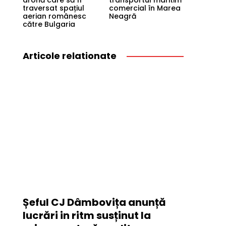
dronă care să fi
transportul maritim
traversat spațiul
comercial în Marea
aerian românesc
Neagră
către Bulgaria
Articole relationate
Șeful CJ Dâmbovița anunță
lucrări in ritm susținut la