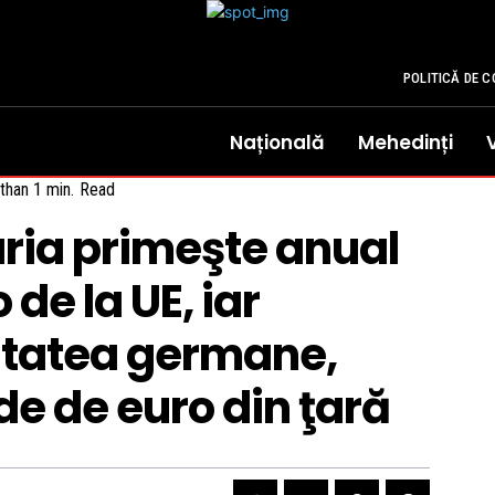
POLITICĂ DE C
Națională
Mehedinți
than 1
min.
Read
ria primeşte anual
 de la UE, iar
itatea germane,
de de euro din ţară