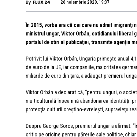
By
FLUX 24
26 noiembrie 2020, 19:37
În 2015, vorba era că cei care nu admit imigranţi n
ministrul ungar, Viktor Orbán, cotidianului liberal 
portalul de ştiri al publicaţiei, transmite agenția m
Potrivit lui Viktor Orbán, Ungaria primeşte anual 4,1
de euro de la UE, iar companiile, majoritatea germa
miliarde de euro din ţară, a adăugat premierul unga
Viktor Orbán a declarat că, “pentru unguri, o socie
multiculturală înseamnă abandonarea identităţii prop
protecţia culturii creştino-evreieşti, supravieţuirea
Despre George Soros, premierul ungar a afirmat: “
critic pe oricine pentru părerile sale politice, chiar