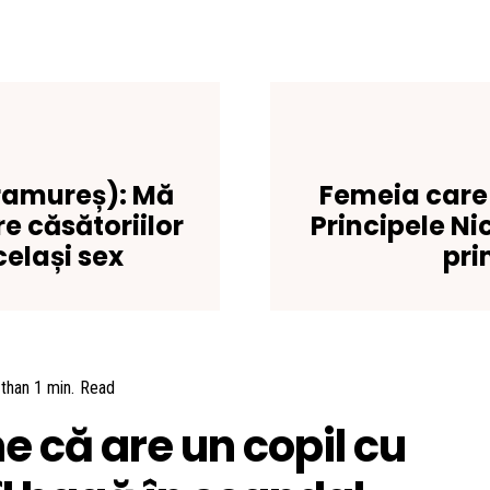
ramureș): Mă
Femeia care 
e căsătoriilor
Principele Ni
celași sex
pri