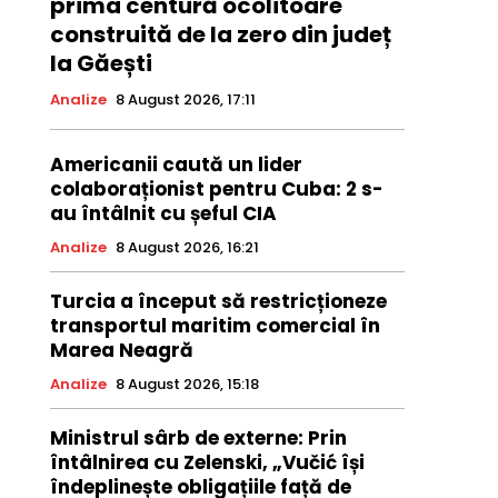
prima centură ocolitoare
construită de la zero din județ
la Găești
Analize
8 August 2026, 17:11
Americanii caută un lider
colaboraționist pentru Cuba: 2 s-
au întâlnit cu șeful CIA
Analize
8 August 2026, 16:21
Turcia a început să restricționeze
transportul maritim comercial în
Marea Neagră
Analize
8 August 2026, 15:18
Ministrul sârb de externe: Prin
întâlnirea cu Zelenski, „Vučić își
îndeplinește obligațiile față de