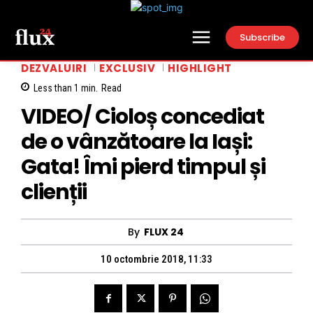
Subscribe
DEZVALUIRI
EXCLUSIV
HIGHLIGHT
Less than 1
min.
Read
VIDEO/ Cioloș concediat
de o vânzătoare la Iași:
Gata! Îmi pierd timpul și
clienții
By
FLUX 24
10 octombrie 2018, 11:33