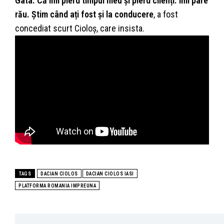
Gata. Că îmi pierd timpul meu și pierd clienți. Îmi pare
rău. Știm când ați fost și la conducere
, a fost
concediat scurt Cioloș, care insista.
TAGS
DACIAN CIOLOS
DACIAN CIOLOS IASI
PLATFORMA ROMANIA IMPREUNA