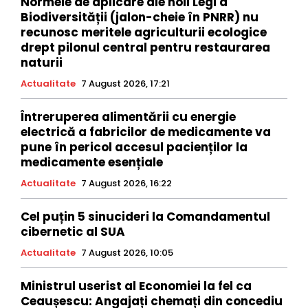
Normele de aplicare ale noii Legi a
Biodiversității (jalon-cheie în PNRR) nu
recunosc meritele agriculturii ecologice
drept pilonul central pentru restaurarea
naturii
Actualitate
7 August 2026, 17:21
Întreruperea alimentării cu energie
electrică a fabricilor de medicamente va
pune în pericol accesul pacienților la
medicamente esențiale
Actualitate
7 August 2026, 16:22
Cel puțin 5 sinucideri la Comandamentul
cibernetic al SUA
Actualitate
7 August 2026, 10:05
Ministrul userist al Economiei la fel ca
Ceaușescu: Angajați chemați din concediu