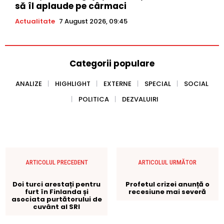
să îl aplaude pe cârmaci
Actualitate
7 August 2026, 09:45
Categorii populare
ANALIZE
HIGHLIGHT
EXTERNE
SPECIAL
SOCIAL
POLITICA
DEZVALUIRI
ARTICOLUL PRECEDENT
ARTICOLUL URMĂTOR
Doi turci arestați pentru
Profetul crizei anunță o
furt în Finlanda și
recesiune mai severă
asociata purtătorului de
cuvânt al SRI