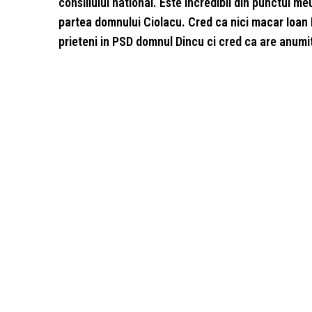
consiliului national. Este incredibil din punctul 
partea domnului Ciolacu. Cred ca nici macar Ioan 
prieteni in PSD domnul Dincu ci cred ca are anumiti