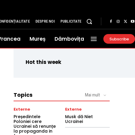
ONFIDENȚIALITATE
DESPRE NOI
PUBLICITATE
Vrancea
Mureș
Dâmbovița
Subscribe
Hot this week
Topics
Mai mult
Externe
Externe
Președintele
Musk dă Niet
Poloniei cere
Ucrainei
Ucrainei să renunțe
la propaganda in