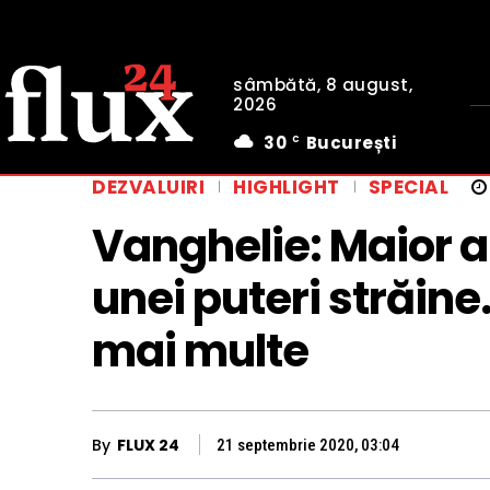
sâmbătă, 8 august,
2026
30
București
C
DEZVALUIRI
HIGHLIGHT
SPECIAL
Vanghelie: Maior a
unei puteri străine
mai multe
By
FLUX 24
21 septembrie 2020, 03:04