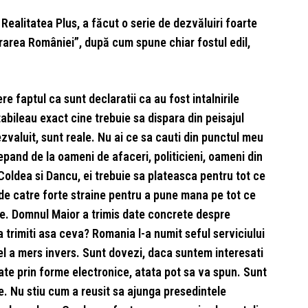
 Realitatea Plus, a făcut o serie de dezvăluiri foarte
area României”, după cum spune chiar fostul edil,
e faptul ca sunt declaratii ca au fost intalnirile
abileau exact cine trebuie sa dispara din peisajul
dezvaluit, sunt reale. Nu ai ce sa cauti din punctul meu
pand de la oameni de afaceri, politicieni, oameni din
Coldea si Dancu, ei trebuie sa plateasca pentru tot ce
 de catre forte straine pentru a pune mana pe tot ce
ate. Domnul Maior a trimis date concrete despre
sa trimiti asa ceva? Romania l-a numit seful serviciului
 el a mers invers. Sunt dovezi, daca suntem interesati
 date prin forme electronice, atata pot sa va spun. Sunt
e. Nu stiu cum a reusit sa ajunga presedintele