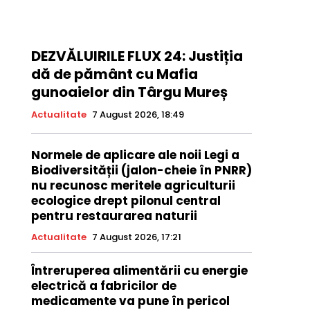
DEZVĂLUIRILE FLUX 24: Justiția
dă de pământ cu Mafia
gunoaielor din Târgu Mureș
Actualitate
7 August 2026, 18:49
Normele de aplicare ale noii Legi a
Biodiversității (jalon-cheie în PNRR)
nu recunosc meritele agriculturii
ecologice drept pilonul central
pentru restaurarea naturii
Actualitate
7 August 2026, 17:21
Întreruperea alimentării cu energie
electrică a fabricilor de
medicamente va pune în pericol