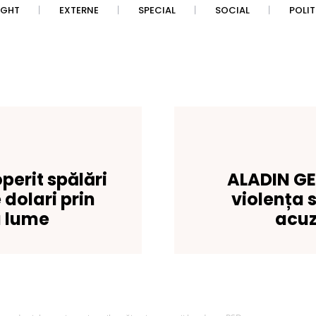
IGHT
EXTERNE
SPECIAL
SOCIAL
POLI
erit spălări
ALADIN G
 dolari prin
violența s
a lume
acuz