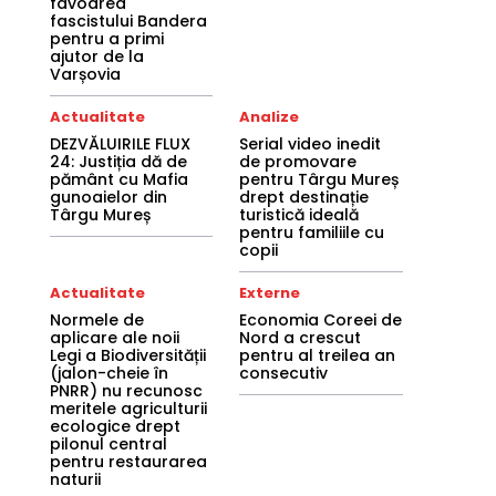
favoarea
fascistului Bandera
pentru a primi
ajutor de la
Varșovia
Actualitate
Analize
DEZVĂLUIRILE FLUX
Serial video inedit
24: Justiția dă de
de promovare
pământ cu Mafia
pentru Târgu Mureș
gunoaielor din
drept destinație
Târgu Mureș
turistică ideală
pentru familiile cu
copii
Actualitate
Externe
Normele de
Economia Coreei de
aplicare ale noii
Nord a crescut
Legi a Biodiversității
pentru al treilea an
(jalon-cheie în
consecutiv
PNRR) nu recunosc
meritele agriculturii
ecologice drept
pilonul central
pentru restaurarea
naturii