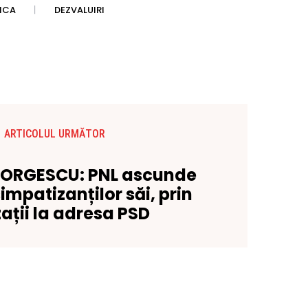
TICA
DEZVALUIRI
ARTICOLUL URMĂTOR
EORGESCU: PNL ascunde
impatizanților săi, prin
ații la adresa PSD