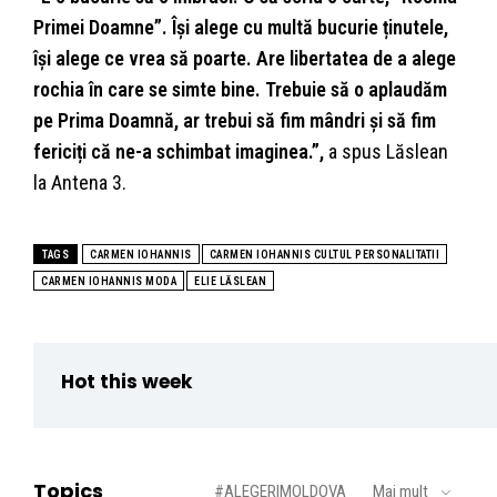
Primei Doamne”. Își alege cu multă bucurie ținutele,
își alege ce vrea să poarte. Are libertatea de a alege
rochia în care se simte bine. Trebuie să o aplaudăm
pe Prima Doamnă, ar trebui să fim mândri și să fim
fericiți că ne-a schimbat imaginea.”,
a spus Lăslean
la Antena 3.
TAGS
CARMEN IOHANNIS
CARMEN IOHANNIS CULTUL PERSONALITATII
CARMEN IOHANNIS MODA
ELIE LĂSLEAN
Hot this week
Topics
#ALEGERIMOLDOVA
Mai mult