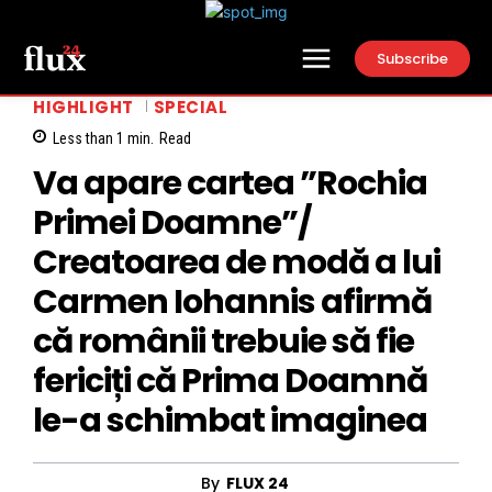
Subscribe
HIGHLIGHT
SPECIAL
Less than 1
min.
Read
Va apare cartea ”Rochia
Primei Doamne”/
Creatoarea de modă a lui
Carmen Iohannis afirmă
că românii trebuie să fie
fericiți că Prima Doamnă
le-a schimbat imaginea
By
FLUX 24