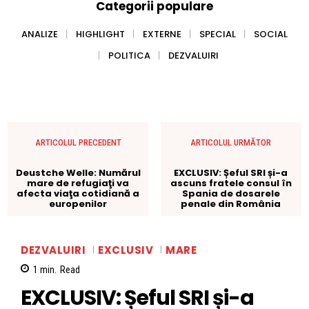
Categorii populare
ANALIZE
HIGHLIGHT
EXTERNE
SPECIAL
SOCIAL
POLITICA
DEZVALUIRI
ARTICOLUL PRECEDENT
ARTICOLUL URMĂTOR
Deustche Welle: Numărul
EXCLUSIV: Șeful SRI și-a
mare de refugiaţi va
ascuns fratele consul în
afecta viaţa cotidiană a
Spania de dosarele
europenilor
penale din România