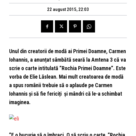
22 august 2015, 22:03
Unul din creatorii de modă ai Primei Doamne, Carmen
Iohannis, a anunțat sâmbătă seară la Amtena 3 că va
scrie o carte intitulată ”Rochia Primei Doamne”. Este
vorba de Elie Lăslean. Mai mult creatoarea de modă
a spus românii trebuie să o aplaude pe Carmen
Iohannis și să fie fericiți și mândri că le-a schimbat
imaginea.
”E o bucurie să o îmbraci. O să scriu o carte, ”Rochia