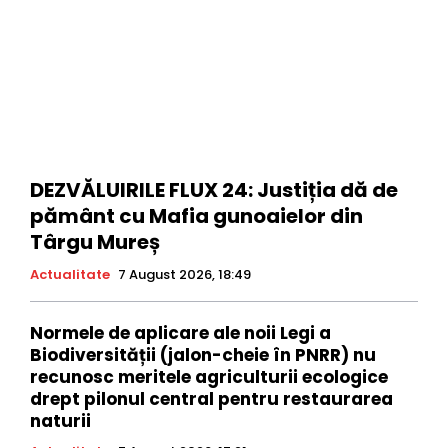
DEZVĂLUIRILE FLUX 24: Justiția dă de
pământ cu Mafia gunoaielor din
Târgu Mureș
Actualitate
7 August 2026, 18:49
Normele de aplicare ale noii Legi a
Biodiversității (jalon-cheie în PNRR) nu
recunosc meritele agriculturii ecologice
drept pilonul central pentru restaurarea
naturii