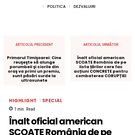
POLITICA
DEZVALUIRI
ARTICOLUL PRECEDENT
ARTICOLUL URMĂTOR
Primarul Timişoarei: Cine
Înalt oficial american
reuşeşte să alunge
SCOATE România de pe
porumbeii şi ciorile din
lista țărilor care fac
oraş va primi un premiu,
acțiuni CONCRETE pentru
sunt păsări surde la
combaterea CORUPȚIEI
ultrasunete