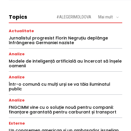
Topics
#ALEGERIMOLDOVA
Mai mult
Actualitate
Jurnalistul progresist Florin Negruțiu deplânge
înfrângerea Germaniei naziste
Analize
Modele de inteligență artificială au încercat să înșele
oamenii
Analize
Într-o comună cu mulți urși se va tăia iluminatul
public
Analize
FNGCIMM vine cu o soluție nouă pentru companii:
finanțare garantată pentru carburant și transport
Externe
Un congremen american și un ambasador israelian