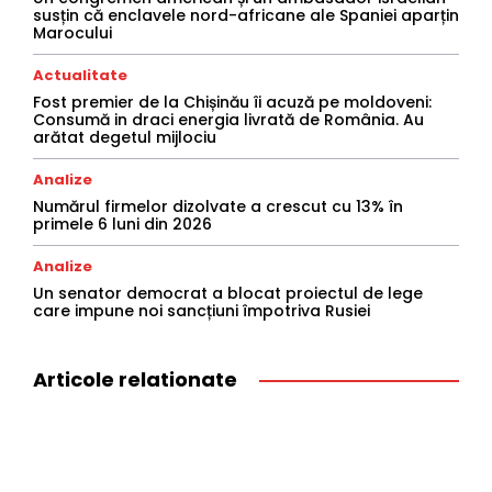
susțin că enclavele nord-africane ale Spaniei aparțin
Marocului
Actualitate
Fost premier de la Chișinău îi acuză pe moldoveni:
Consumă in draci energia livrată de România. Au
arătat degetul mijlociu
Analize
Numărul firmelor dizolvate a crescut cu 13% în
primele 6 luni din 2026
Analize
Un senator democrat a blocat proiectul de lege
care impune noi sancțiuni împotriva Rusiei
Articole relationate