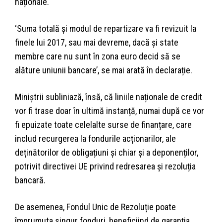
naționale.
‘Suma totală și modul de repartizare va fi revizuit la
finele lui 2017, sau mai devreme, dacă și state
membre care nu sunt în zona euro decid să se
alăture uniunii bancare’, se mai arată în declarație.
Miniștrii subliniază, însă, că liniile naționale de credit
vor fi trase doar în ultimă instanță, numai după ce vor
fi epuizate toate celelalte surse de finanțare, care
includ recurgerea la fondurile acționarilor, ale
deținătorilor de obligațiuni și chiar și a deponenților,
potrivit directivei UE privind redresarea și rezoluția
bancară.
De asemenea, Fondul Unic de Rezoluție poate
împrumuta singur fonduri, beneficiind de garanția