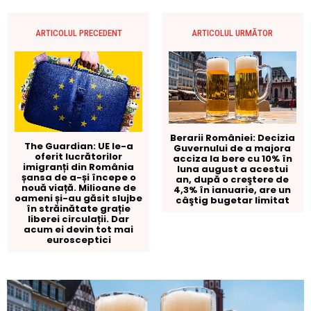
ARTICOLUL PRECEDENT
ARTICOLUL URMĂTOR
Berarii României: Decizia
The Guardian: UE le-a
Guvernului de a majora
oferit lucrătorilor
acciza la bere cu 10% în
imigranți din România
luna august a acestui
șansa de a-și începe o
an, după o creştere de
nouă viață. Milioane de
4,3% în ianuarie, are un
oameni și-au găsit slujbe
câştig bugetar limitat
în străinătate grație
liberei circulații. Dar
acum ei devin tot mai
eurosceptici