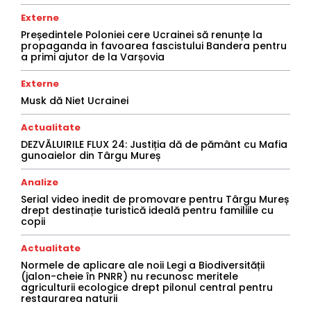
Externe
Președintele Poloniei cere Ucrainei să renunțe la
propaganda in favoarea fascistului Bandera pentru
a primi ajutor de la Varșovia
Externe
Musk dă Niet Ucrainei
Actualitate
DEZVĂLUIRILE FLUX 24: Justiția dă de pământ cu Mafia
gunoaielor din Târgu Mureș
Analize
Serial video inedit de promovare pentru Târgu Mureș
drept destinație turistică ideală pentru familiile cu
copii
Actualitate
Normele de aplicare ale noii Legi a Biodiversității
(jalon-cheie în PNRR) nu recunosc meritele
agriculturii ecologice drept pilonul central pentru
restaurarea naturii