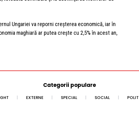
ernul Ungariei va reporni creşterea economică, iar în
nomia maghiară ar putea creşte cu 2,5% în acest an,
Categorii populare
IGHT
EXTERNE
SPECIAL
SOCIAL
POLI