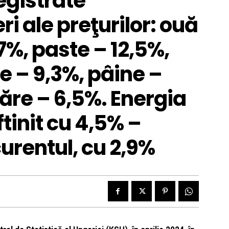
registrate
i ale preţurilor: ouă
,7%, paste – 12,5%,
e – 9,3%, pâine –
ăre – 6,5%. Energia
ftinit cu 4,5% –
curentul, cu 2,9%