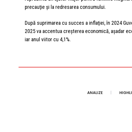
precauţie şi la redresarea consumului.
După suprimarea cu succes a inflaţiei, în 2024 Guv
2025 va accentua creşterea economică, aşadar eco
iar anul viitor cu 4,1%.
ANALIZE
HIGHL