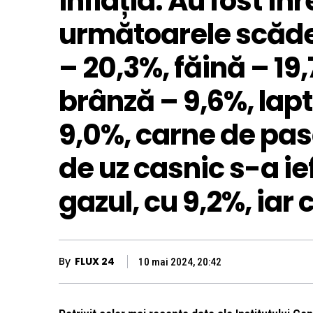
inflația: Au fost în
următoarele scăder
– 20,3%, făină – 19
brânză – 9,6%, lapt
9,0%, carne de pas
de uz casnic s-a ie
gazul, cu 9,2%, iar 
By
FLUX 24
10 mai 2024, 20:42