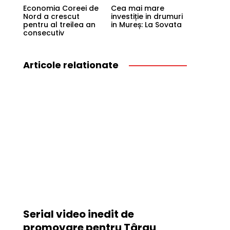
Economia Coreei de
Cea mai mare
Nord a crescut
investiție in drumuri
pentru al treilea an
in Mureș: La Sovata
consecutiv
Articole relationate
Serial video inedit de
promovare pentru Târgu