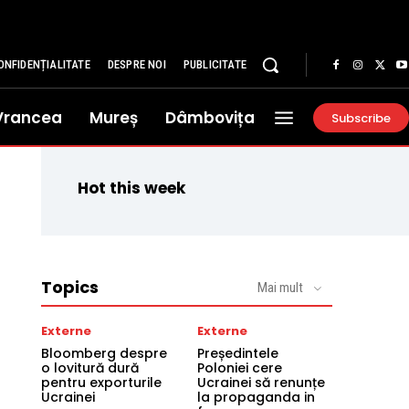
ONFIDENȚIALITATE
DESPRE NOI
PUBLICITATE
Vrancea
Mureș
Dâmbovița
Subscribe
Hot this week
Topics
Mai mult
Externe
Externe
Bloomberg despre
Președintele
o lovitură dură
Poloniei cere
pentru exporturile
Ucrainei să renunțe
Ucrainei
la propaganda in