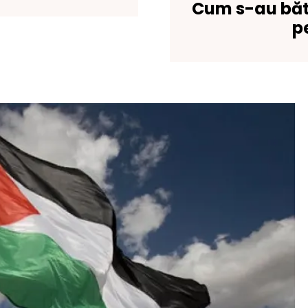
Cum s-au bătu
p