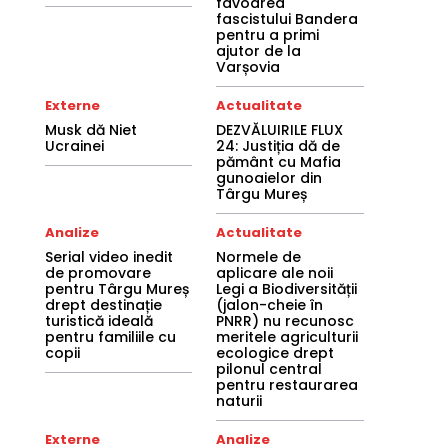
favoarea
fascistului Bandera
pentru a primi
ajutor de la
Varșovia
Externe
Actualitate
Musk dă Niet
DEZVĂLUIRILE FLUX
Ucrainei
24: Justiția dă de
pământ cu Mafia
gunoaielor din
Târgu Mureș
Analize
Actualitate
Serial video inedit
Normele de
de promovare
aplicare ale noii
pentru Târgu Mureș
Legi a Biodiversității
drept destinație
(jalon-cheie în
turistică ideală
PNRR) nu recunosc
pentru familiile cu
meritele agriculturii
copii
ecologice drept
pilonul central
pentru restaurarea
naturii
Externe
Analize