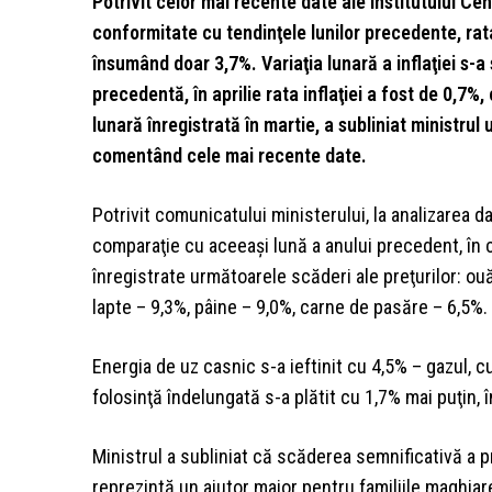
Potrivit celor mai recente date ale Institutului Cent
conformitate cu tendinţele lunilor precedente, rata
însumând doar 3,7%. Variaţia lunară a inflaţiei s-a 
precedentă, în aprilie rata inflaţiei a fost de 0,7
lunară înregistrată în martie, a subliniat ministru
comentând cele mai recente date.
Potrivit comunicatului ministerului, la analizarea da
comparaţie cu aceeaşi lună a anului precedent, în 
înregistrate următoarele scăderi ale preţurilor: ou
lapte – 9,3%, pâine – 9,0%, carne de pasăre – 6,5%.
Energia de uz casnic s-a ieftinit cu 4,5% – gazul, c
folosinţă îndelungată s-a plătit cu 1,7% mai puţin, 
Ministrul a subliniat că scăderea semnificativă a p
reprezintă un ajutor major pentru familiile maghiare