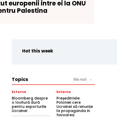
t europenii intre ei la ONU
entru Palestina