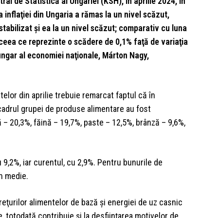
ral de Statistică al Ungariei (KSH), în aprilie 2024, în
 inflaţiei din Ungaria a rămas la un nivel scăzut,
stabilizat şi ea la un nivel scăzut; comparativ cu luna
%, ceea ce reprezinte o scădere de 0,1% faţă de variaţia
l ungar al economiei naţionale, Márton Nagy,
telor din aprilie trebuie remarcat faptul că în
cadrul grupei de produse alimentare au fost
ă – 20,3%, făină – 19,7%, paste – 12,5%, brânză – 9,6%,
u 9,2%, iar curentul, cu 2,9%. Pentru bunurile de
în medie.
reţurilor alimentelor de bază şi energiei de uz casnic
, totodată contribuie şi la desfiinţarea motivelor de