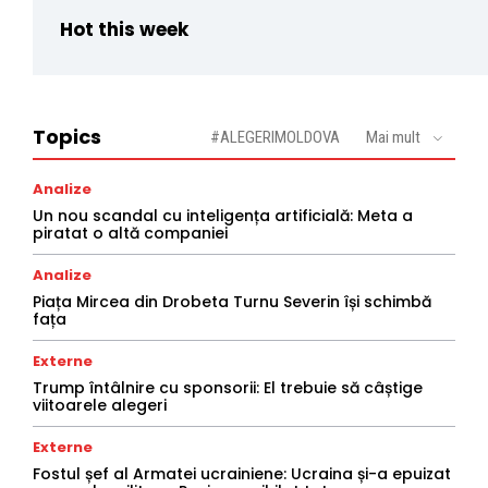
Hot this week
Topics
#ALEGERIMOLDOVA
Mai mult
Analize
Un nou scandal cu inteligența artificială: Meta a
piratat o altă companiei
Analize
Piața Mircea din Drobeta Turnu Severin își schimbă
fața
Externe
Trump întâlnire cu sponsorii: El trebuie să câștige
viitoarele alegeri
Externe
Fostul șef al Armatei ucrainiene: Ucraina și-a epuizat