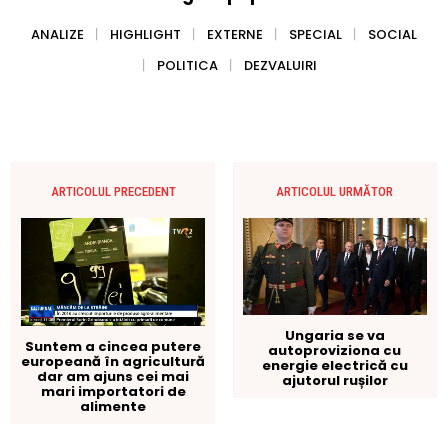
ANALIZE
HIGHLIGHT
EXTERNE
SPECIAL
SOCIAL
POLITICA
DEZVALUIRI
ARTICOLUL PRECEDENT
ARTICOLUL URMĂTOR
Ungaria se va
Suntem a cincea putere
autoproviziona cu
europeană în agricultură
energie electrică cu
dar am ajuns cei mai
ajutorul rușilor
mari importatori de
alimente