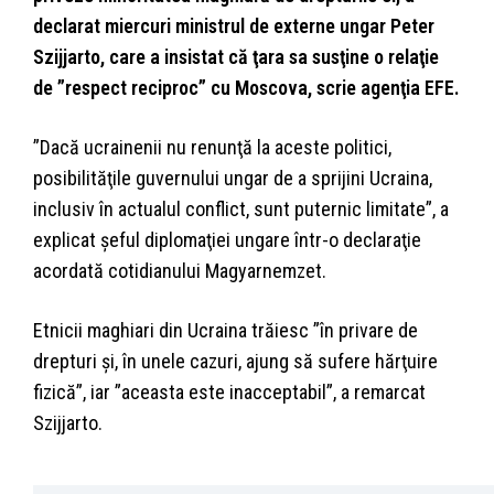
declarat miercuri ministrul de externe ungar Peter
Szijjarto, care a insistat că ţara sa susţine o relaţie
de ”respect reciproc” cu Moscova, scrie agenţia EFE.
”Dacă ucrainenii nu renunţă la aceste politici,
posibilităţile guvernului ungar de a sprijini Ucraina,
inclusiv în actualul conflict, sunt puternic limitate”, a
explicat şeful diplomaţiei ungare într-o declaraţie
acordată cotidianului Magyarnemzet.
Etnicii maghiari din Ucraina trăiesc ”în privare de
drepturi şi, în unele cazuri, ajung să sufere hărţuire
fizică”, iar ”aceasta este inacceptabil”, a remarcat
Szijjarto.