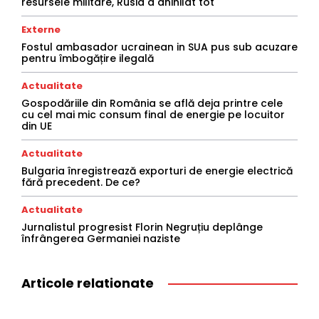
resursele militare, Rusia a anihilat tot
Externe
Fostul ambasador ucrainean in SUA pus sub acuzare
pentru îmbogățire ilegală
Actualitate
Gospodăriile din România se află deja printre cele
cu cel mai mic consum final de energie pe locuitor
din UE
Actualitate
Bulgaria înregistrează exporturi de energie electrică
fără precedent. De ce?
Actualitate
Jurnalistul progresist Florin Negruțiu deplânge
înfrângerea Germaniei naziste
Articole relationate