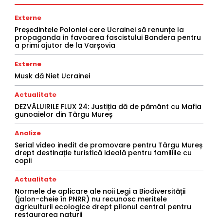
Externe
Președintele Poloniei cere Ucrainei să renunțe la
propaganda in favoarea fascistului Bandera pentru
a primi ajutor de la Varșovia
Externe
Musk dă Niet Ucrainei
Actualitate
DEZVĂLUIRILE FLUX 24: Justiția dă de pământ cu Mafia
gunoaielor din Târgu Mureș
Analize
Serial video inedit de promovare pentru Târgu Mureș
drept destinație turistică ideală pentru familiile cu
copii
Actualitate
Normele de aplicare ale noii Legi a Biodiversității
(jalon-cheie în PNRR) nu recunosc meritele
agriculturii ecologice drept pilonul central pentru
restaurarea naturii