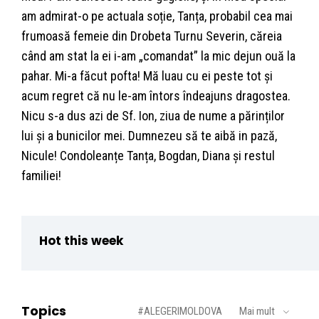
am admirat-o pe actuala soție, Tanța, probabil cea mai
frumoasă femeie din Drobeta Turnu Severin, căreia
când am stat la ei i-am „comandat” la mic dejun ouă la
pahar. Mi-a făcut pofta! Mă luau cu ei peste tot și
acum regret că nu le-am întors îndeajuns dragostea.
Nicu s-a dus azi de Sf. Ion, ziua de nume a părinților
lui și a bunicilor mei. Dumnezeu să te aibă in pază,
Nicule! Condoleanțe Tanța, Bogdan, Diana și restul
familiei!
Hot this week
Topics
#ALEGERIMOLDOVA
Mai mult