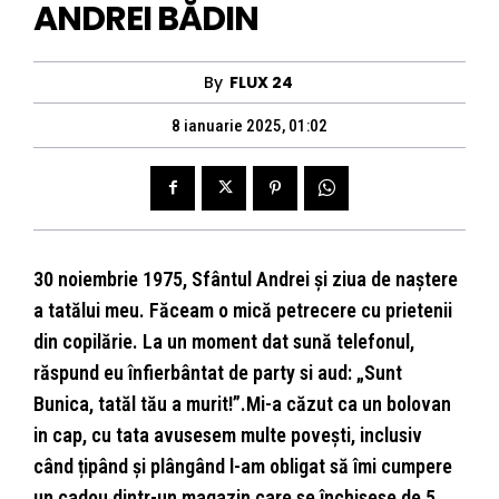
ANDREI BĂDIN
By
FLUX 24
8 ianuarie 2025, 01:02
30 noiembrie 1975, Sfântul Andrei și ziua de naștere
a tatălui meu. Făceam o mică petrecere cu prietenii
din copilărie. La un moment dat sună telefonul,
răspund eu înfierbântat de party si aud: „Sunt
Bunica, tatăl tău a murit!”.Mi-a căzut ca un bolovan
in cap, cu tata avusesem multe povești, inclusiv
când țipând și plângând l-am obligat să îmi cumpere
un cadou dintr-un magazin care se închisese de 5