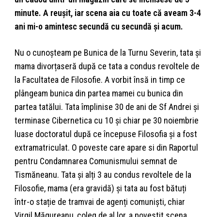
minute. A reușit, iar scena aia cu toate că aveam 3-4
ani mi-o amintesc secundă cu secundă și acum.
Nu o cunoșteam pe Bunica de la Turnu Severin, tata și
mama divorțaseră după ce tata a condus revoltele de
la Facultatea de Filosofie. A vorbit însă in timp ce
plângeam bunica din partea mamei cu bunica din
partea tatălui. Tata împlinise 30 de ani de Sf Andrei și
terminase Cibernetica cu 10 și chiar pe 30 noiembrie
luase doctoratul după ce începuse Filosofia și a fost
extramatriculat. O poveste care apare si din Raportul
pentru Condamnarea Comunismului semnat de
Tismăneanu. Tata și alți 3 au condus revoltele de la
Filosofie, mama (era gravidă) și tata au fost bătuți
într-o stație de tramvai de agenți comuniști, chiar
Virgil Măgureanu, coleg de al lor, a povestit scena