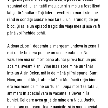
spunând că Iulian, tatăl meu, pur si simplu a fost lăsat
lat și fără suflare.Toți liderii revoltei au murit rând pe
rând in condiții ciudate mai târziu, unii aruncați de pe
bloc. Și azi e un episod tragic din viața mea și așa va fi
până voi închide ochii.
A doua zi, pe 1 decembrie, mergeam undeva in zona 1
mai unde tata era pus pe un soi de catafalc. Nu
văzusem nici un mort până atunci și m-a luat un pic
spaima, aveam 7 ani. Vine insă spre mine un tânăr
într-un Alain Delon, mă ia de mână și îmi spune; Sunt
Nicu, unchiul tău, fratele tatălui tău. Dacă rețin bine
era mai mare ca mine cu 16 ani. După moartea tatălui,
am mers in special vara in vacanțe la Severin, la
bunici. Cel care avea grijă de mine era Nicu, Unchiul
meu. I-am cunoscut toate gagicile, și in mod special