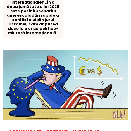
Internaționale? „În a
doua jumătate a lui 2025
este posibil scenariul
unei escaladări rapide a
conflictului din jurul
Ucrainei, care ar putea
duce la o criză politico-
militară internațională”