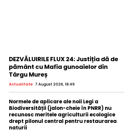
DEZVĂLUIRILE FLUX 24: Justiția dă de
pământ cu Mafia gunoaielor din
Târgu Mureș
Actualitate
7 August 2026, 18:49
Normele de aplicare ale noii Legi a
Biodiversității (jalon-cheie în PNRR) nu
recunosc meritele agriculturii ecologice
drept pilonul central pentru restaurarea
naturii