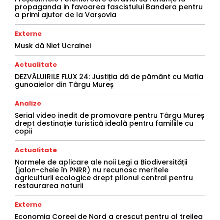
propaganda in favoarea fascistului Bandera pentru
a primi ajutor de la Varșovia
Externe
Musk dă Niet Ucrainei
Actualitate
DEZVĂLUIRILE FLUX 24: Justiția dă de pământ cu Mafia
gunoaielor din Târgu Mureș
Analize
Serial video inedit de promovare pentru Târgu Mureș
drept destinație turistică ideală pentru familiile cu
copii
Actualitate
Normele de aplicare ale noii Legi a Biodiversității
(jalon-cheie în PNRR) nu recunosc meritele
agriculturii ecologice drept pilonul central pentru
restaurarea naturii
Externe
Economia Coreei de Nord a crescut pentru al treilea