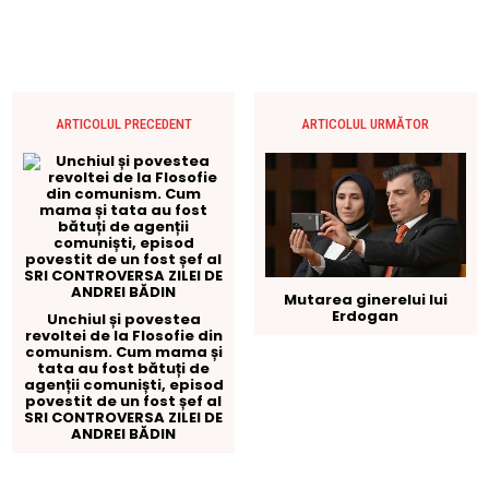
ARTICOLUL PRECEDENT
ARTICOLUL URMĂTOR
Mutarea ginerelui lui
Erdogan
Unchiul și povestea
revoltei de la Flosofie din
comunism. Cum mama și
tata au fost bătuți de
agenții comuniști, episod
povestit de un fost șef al
SRI CONTROVERSA ZILEI DE
ANDREI BĂDIN