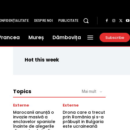
ONFIDENȚIALITATE
DESPRE NOI
PUBLICITATE
Vrancea
Mureș
Dâmbovița
Subscribe
Hot this week
Topics
Mai mult
Externe
Externe
Marocanii anunță o
Drona care a trecut
invazie masivă a
prin România și s-a
enclavelor spaniole
prăbușit in Bulgaria
înainte de alegerile
este ucraineană