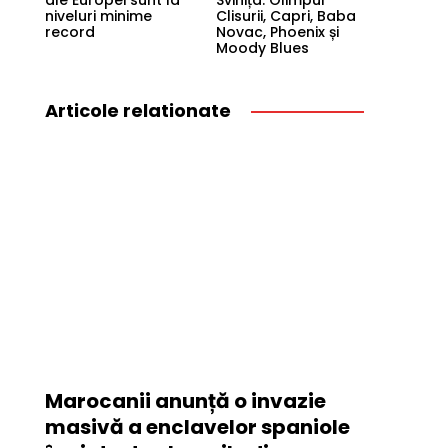
ale Europei sunt la
Svinița: Olimpul
niveluri minime
Clisurii, Capri, Baba
record
Novac, Phoenix și
Moody Blues
Articole relationate
Marocanii anunță o invazie
masivă a enclavelor spaniole