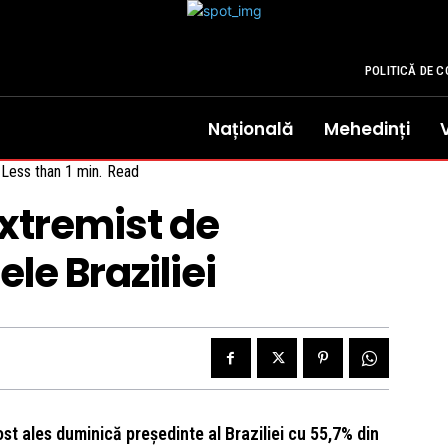
POLITICĂ DE C
Națională
Mehedinți
Less than 1
min.
Read
xtremist de
le Braziliei
st ales duminică preşedinte al Braziliei cu 55,7% din