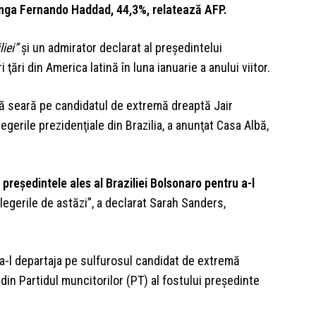
ânga Fernando Haddad, 44,3%, relatează AFP.
iei”
şi un admirator declarat al preşedintelui
ţări din America latină în luna ianuarie a anului viitor.
ă seară pe candidatul de extremă dreaptă Jair
legerile prezidenţiale din Brazilia, a anunţat Casa Albă,
preşedintele ales al Braziliei Bolsonaro pentru a-l
legerile de astăzi”, a declarat Sarah Sanders,
 a-l departaja pe sulfurosul candidat de extremă
din Partidul muncitorilor (PT) al fostului preşedinte