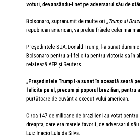
voturi, devansându-l net pe adversarul său de st
Bolsonaro, supranumit de multe ori
„Trump al Brazil
republican american, va prelua frâiele celei mai mari 
Preşedintele SUA, Donald Trump, l-a sunat duminic
Bolsonaro pentru a-l felicita pentru victoria sa în a
relatează AFP şi Reuters.
„Preşedintele Trump l-a sunat în această seară pe 
felicita pe el, precum şi poporul brazilian, pentru
a
purtătoare de cuvânt a executivului american.
Circa 147 de milioane de brazilieni au votat pentru
dreapta, care era marele favorit, de adversarul său 
Luiz Inacio Lula da Silva.