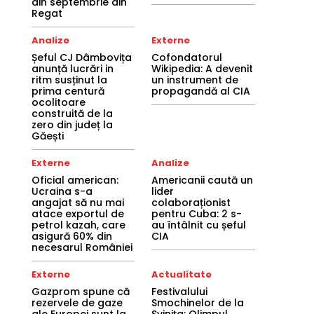
din septembrie din
Regat
Analize
Externe
Șeful CJ Dâmbovița
Cofondatorul
anunță lucrări in
Wikipedia: A devenit
ritm susținut la
un instrument de
prima centură
propagandă al CIA
ocolitoare
construită de la
zero din județ la
Găești
Externe
Analize
Oficial american:
Americanii caută un
Ucraina s-a
lider
angajat să nu mai
colaboraționist
atace exportul de
pentru Cuba: 2 s-
petrol kazah, care
au întâlnit cu șeful
asigură 60% din
CIA
necesarul României
Externe
Actualitate
Gazprom spune că
Festivalului
rezervele de gaze
Smochinelor de la