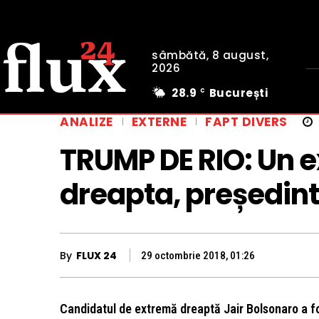
sâmbătă, 8 august,
2026
28.9
București
C
ANALIZE
EXTERNE
FAPT DIVERS
TRUMP DE RIO: Un e
dreapta, președinte
By
FLUX 24
29 octombrie 2018, 01:26
Candidatul de extremă dreaptă Jair Bolsonaro a fo