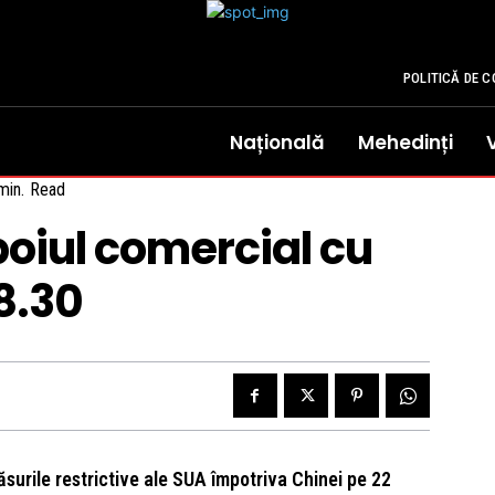
POLITICĂ DE C
Națională
Mehedinți
in.
Read
oiul comercial cu
18.30
urile restrictive ale SUA împotriva Chinei pe 22