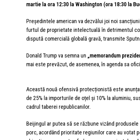
martie la ora 12:30 la Washington (ora 18:30 la Bu
Președintele american va dezvălui joi noi sancțiuni
furtul de proprietate intelectuală în detrimentul c
dispută comercială globală gravă, transmite Sputn
Donald Trump va semna un
„memorandum prezidenț
mai este prevăzut, de asemenea, în agenda sa oficia
Această nouă ofensivă protecționistă este anunța
de 25% la importurile de oțel și 10% la aluminiu, su
cadrul taberei republicanilor.
Beijingul ar putea să se răzbune vizând produsele a
porc, acordând prioritate regiunilor care au votat 