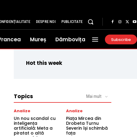
ONFIDENȚIALITATE
DESPRE NOI
PUBLICITATE
Vrancea
Mureș
Dâmbovița
Subscribe
Hot this week
Topics
Mai mult
Analize
Analize
Un nou scandal cu
Piața Mircea din
inteligența
Drobeta Turnu
artificială: Meta a
Severin își schimbă
piratat o altă
fața