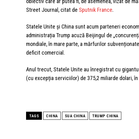
obiectiv care ar putea fi, de asemenea, vizat de măs
Street Journal, citat de
Sputnik France
.
Statele Unite și China sunt acum parteneri economic
administrația Trump acuză Beijingul de „concurență
mondiale, în mare parte, a mărfurilor subvenționat
deficit comercial.
Anul trecut, Statele Unite au înregistrat cu gigantu
(cu excepția serviciilor) de 375,2 miliarde dolari, î
TAGS
CHINA
SUA CHINA
TRUMP CHINA