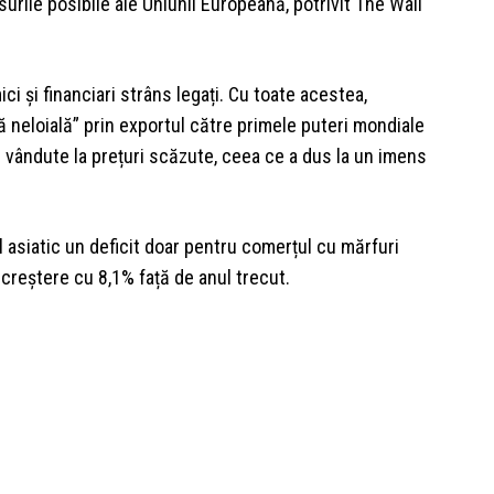
urile posibile ale Uniunii Europeană, potrivit The Wall
i și financiari strâns legați. Cu toate acestea,
 neloială” prin exportul către primele puteri mondiale
e vândute la prețuri scăzute, ceea ce a dus la un imens
l asiatic un deficit doar pentru comerțul cu mărfuri
n creștere cu 8,1% față de anul trecut.