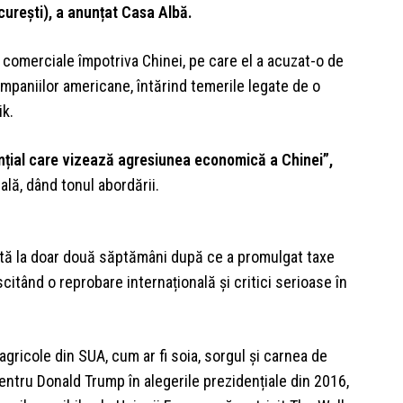
curești), a anunțat Casa Albă.
 comerciale împotriva Chinei, pe care el a acuzat-o de
ompaniilor americane, întărind temerile legate de o
ik.
ial care vizează agresiunea economică a Chinei”,
lă, dând tonul abordării.
tă la doar două săptămâni după ce a promulgat taxe
scitând o reprobare internațională și critici serioase în
gricole din SUA, cum ar fi soia, sorgul și carnea de
pentru Donald Trump în alegerile prezidențiale din 2016,