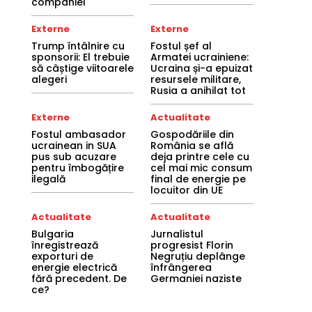
companiei
Externe
Externe
Trump întâlnire cu
Fostul șef al
sponsorii: El trebuie
Armatei ucrainiene:
să câștige viitoarele
Ucraina și-a epuizat
alegeri
resursele militare,
Rusia a anihilat tot
Externe
Actualitate
Fostul ambasador
Gospodăriile din
ucrainean in SUA
România se află
pus sub acuzare
deja printre cele cu
pentru îmbogățire
cel mai mic consum
ilegală
final de energie pe
locuitor din UE
Actualitate
Actualitate
Bulgaria
Jurnalistul
înregistrează
progresist Florin
exporturi de
Negruțiu deplânge
energie electrică
înfrângerea
fără precedent. De
Germaniei naziste
ce?