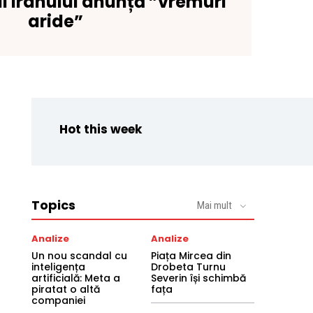
l Iranului anunță ”vremuri
aride”