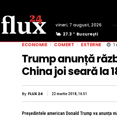
vineri, 7 august, 2026
27.3
București
C
ECONOMIE
COMERT
EXTERNE
1
m
Trump anunță răzb
China joi seară la 
By
FLUX 24
22 martie 2018, 16:51
Președintele american Donald Trump va anunța măs