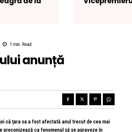
neagră de la
Vicepremieru