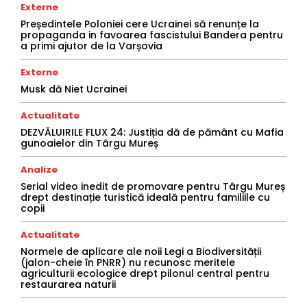
Externe
Președintele Poloniei cere Ucrainei să renunțe la
propaganda in favoarea fascistului Bandera pentru
a primi ajutor de la Varșovia
Externe
Musk dă Niet Ucrainei
Actualitate
DEZVĂLUIRILE FLUX 24: Justiția dă de pământ cu Mafia
gunoaielor din Târgu Mureș
Analize
Serial video inedit de promovare pentru Târgu Mureș
drept destinație turistică ideală pentru familiile cu
copii
Actualitate
Normele de aplicare ale noii Legi a Biodiversității
(jalon-cheie în PNRR) nu recunosc meritele
agriculturii ecologice drept pilonul central pentru
restaurarea naturii