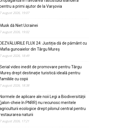
propaganda in favoarea fascistului Bandera
pentru a primi ajutor de la Varșovia
7 august 2026, 19:07
Musk dă Niet Ucrainei
7 august 2026, 19:02
DEZVĂLUIRILE FLUX 24: Justiția dă de pământ cu
Mafia gunoaielor din Târgu Mureș
7 august 2026, 18:49
Serial video inedit de promovare pentru Târgu
Mureș drept destinație turistică ideală pentru
familiile cu copii
7 august 2026, 18:38
Normele de aplicare ale noii Legi a Biodiversității
(jalon-cheie în PNRR) nu recunosc meritele
agriculturii ecologice drept pilonul central pentru
restaurarea naturii
7 august 2026, 17:21