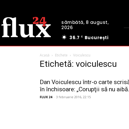
sâmbătă, 8 august,
2026
36.7
București
C
Acasă
Etichete
Voiculescu
Etichetă: voiculescu
Dan Voiculescu într-o carte scris
în închisoare: „Corupţii să nu aibă.
FLUX 24
-
3 februarie 2016, 22:15