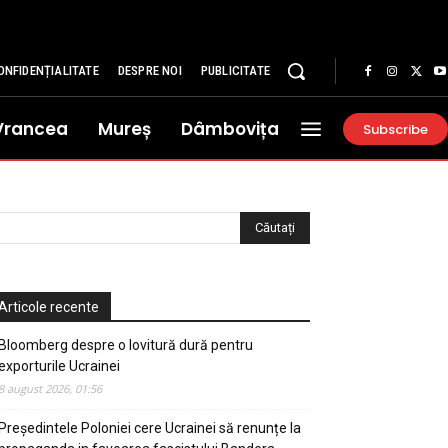
ONFIDENȚIALITATE
DESPRE NOI
PUBLICITATE
Vrancea
Mureș
Dâmbovița
Subscribe
Articole recente
Bloomberg despre o lovitură dură pentru
exporturile Ucrainei
8 august 2026, 01:56
Președintele Poloniei cere Ucrainei să renunțe la