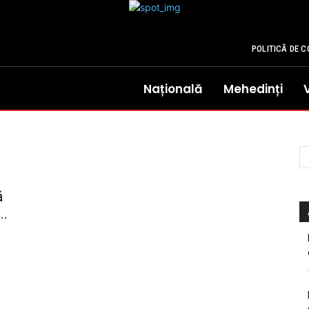
POLITICĂ DE C
Națională
Mehedinți
ă
..