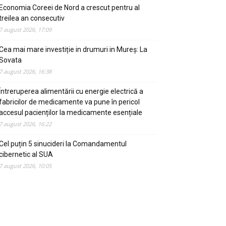
Economia Coreei de Nord a crescut pentru al
treilea an consecutiv
7 august 2026, 17:09
Cea mai mare investiție in drumuri in Mureș: La
Sovata
7 august 2026, 16:38
Întreruperea alimentării cu energie electrică a
fabricilor de medicamente va pune în pericol
accesul pacienților la medicamente esențiale
7 august 2026, 16:22
Cel puțin 5 sinucideri la Comandamentul
cibernetic al SUA
7 august 2026, 10:05