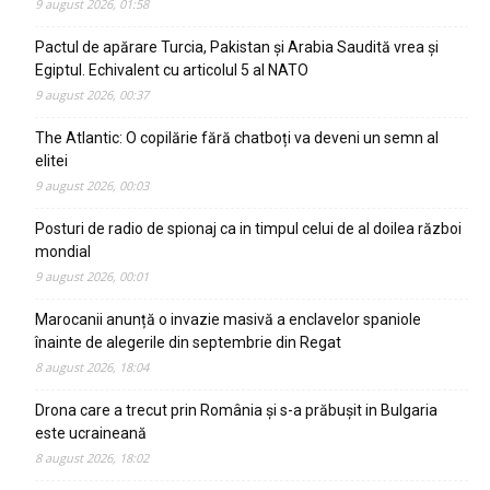
9 august 2026, 01:58
Pactul de apărare Turcia, Pakistan și Arabia Saudită vrea și
Egiptul. Echivalent cu articolul 5 al NATO
9 august 2026, 00:37
The Atlantic: O copilărie fără chatboți va deveni un semn al
elitei
9 august 2026, 00:03
Posturi de radio de spionaj ca in timpul celui de al doilea război
mondial
9 august 2026, 00:01
Marocanii anunță o invazie masivă a enclavelor spaniole
înainte de alegerile din septembrie din Regat
8 august 2026, 18:04
Drona care a trecut prin România și s-a prăbușit in Bulgaria
este ucraineană
8 august 2026, 18:02