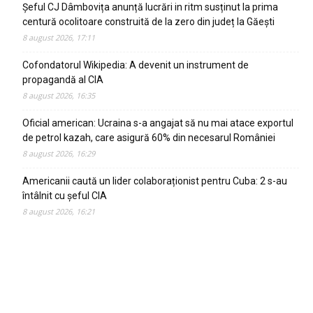
Șeful CJ Dâmbovița anunță lucrări in ritm susținut la prima
centură ocolitoare construită de la zero din județ la Găești
8 august 2026, 17:11
Cofondatorul Wikipedia: A devenit un instrument de
propagandă al CIA
8 august 2026, 16:35
Oficial american: Ucraina s-a angajat să nu mai atace exportul
de petrol kazah, care asigură 60% din necesarul României
8 august 2026, 16:29
Americanii caută un lider colaboraționist pentru Cuba: 2 s-au
întâlnit cu șeful CIA
8 august 2026, 16:21