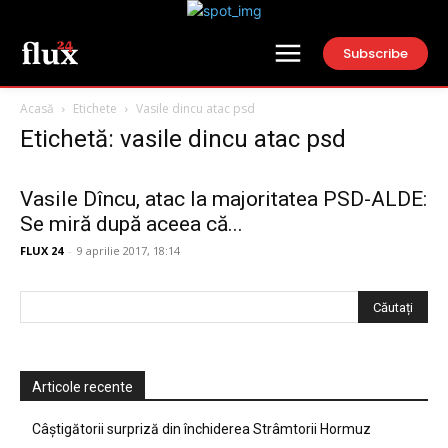
Subscribe
Acasă
Etichete
Vasile dincu atac psd
Etichetă: vasile dincu atac psd
Vasile Dîncu, atac la majoritatea PSD-ALDE:
Se miră după aceea că...
FLUX 24
-
9 aprilie 2017, 18:14
Articole recente
Câștigătorii surpriză din închiderea Strâmtorii Hormuz