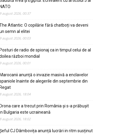
Saudită vrea și Egiptul. Echivalent cu articolul 5 al
NATO
9 august 2026, 00:37
The Atlantic: O copilărie fără chatboți va deveni
un semn al elitei
9 august 2026, 00:03
Posturi de radio de spionaj ca in timpul celui de al
doilea război mondial
9 august 2026, 00:01
Marocanii anunță o invazie masivă a enclavelor
spaniole înainte de alegerile din septembrie din
Regat
8 august 2026, 18:04
Drona care a trecut prin România și s-a prăbușit
in Bulgaria este ucraineană
8 august 2026, 18:02
Șeful CJ Dâmbovița anunță lucrări in ritm susținut