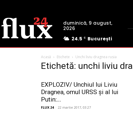
duminică, 9 august,
2026
24.5
București
C
Acasă
Etichete
Unchi liviu dragnea rusia
Etichetă: unchi liviu dr
EXPLOZIV/ Unchiul lui Liviu
Dragnea, omul URSS și al lui
Putin:...
FLUX 24
-
22 martie 2017, 03:27