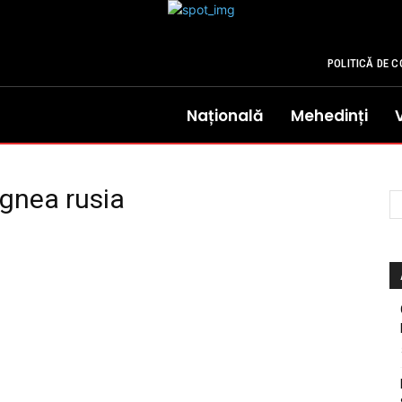
POLITICĂ DE C
Națională
Mehedinți
agnea rusia