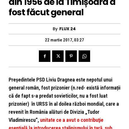
din 1956 de la Timișoara a
fost făcut general
By
FLUX 24
22 martie 2017, 03:27
Preşedintele PSD Liviu Dragnea este nepotul unui
general român, fost prizonier (n.red- există informații
că de fapt s-a predat sovieticilor, nu a fost luat
prizonier) în URSS în al doilea război mondial, care a
revenit în România alături de Divizia „Tudor
Vladimirescu”,
unitate ce a avut o contribuţie
esenţială la introducerea stalinismului în țară, sub