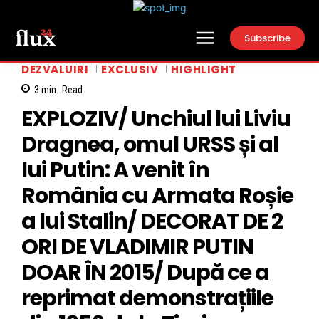
Subscribe
DEZVALUIRI
EXCLUSIV
HIGHLIGHT
3
min.
Read
EXPLOZIV/ Unchiul lui Liviu
Dragnea, omul URSS și al
lui Putin: A venit în
România cu Armata Roșie
a lui Stalin/ DECORAT DE 2
ORI DE VLADIMIR PUTIN
DOAR ÎN 2015/ După ce a
reprimat demonstrațiile