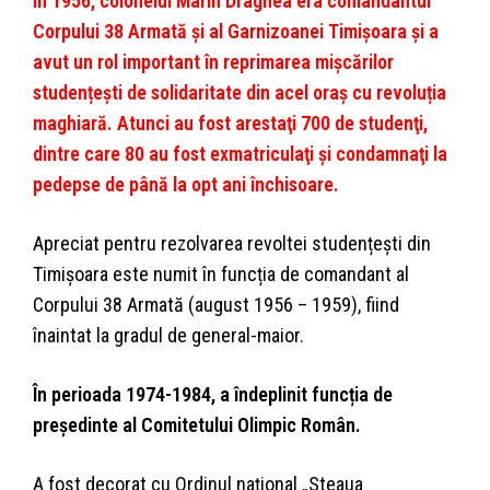
În 1956, colonelul Marin Dragnea era comandantul
Corpului 38 Armată și al Garnizoanei Timișoara și a
avut un rol important în reprimarea mișcărilor
studențești de solidaritate din acel oraș cu revoluția
maghiară. Atunci au fost arestaţi 700 de studenţi,
dintre care 80 au fost exmatriculaţi şi condamnaţi la
pedepse de până la opt ani închisoare.
Apreciat pentru rezolvarea revoltei studențești din
Timișoara este numit în funcția de comandant al
Corpului 38 Armată (august 1956 – 1959), fiind
înaintat la gradul de general-maior.
În perioada 1974-1984, a îndeplinit funcția de
președinte al Comitetului Olimpic Român.
A fost decorat cu Ordinul național „Steaua