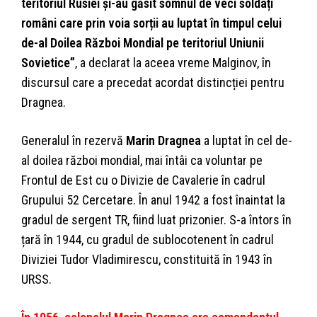
teritoriul Rusiei și-au găsit somnul de veci soldați
români care prin voia sorții au luptat în timpul celui
de-al Doilea Război Mondial pe teritoriul Uniunii
Sovietice”
, a declarat la aceea vreme Malginov, în
discursul care a precedat acordat distincției pentru
Dragnea.
Generalul în rezervă
Marin Dragnea
a luptat în cel de-
al doilea război mondial, mai întâi ca voluntar pe
Frontul de Est cu o Divizie de Cavalerie în cadrul
Grupului 52 Cercetare. În anul 1942 a fost înaintat la
gradul de sergent TR, fiind luat prizonier. S-a întors în
țară în 1944, cu gradul de sublocotenent în cadrul
Diviziei Tudor Vladimirescu, constituită în 1943 în
URSS.