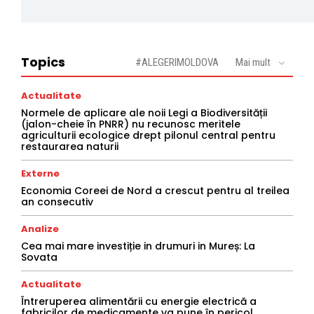
Topics
#ALEGERIMOLDOVA
Mai mult
Actualitate
Normele de aplicare ale noii Legi a Biodiversității
(jalon-cheie în PNRR) nu recunosc meritele
agriculturii ecologice drept pilonul central pentru
restaurarea naturii
Externe
Economia Coreei de Nord a crescut pentru al treilea
an consecutiv
Analize
Cea mai mare investiție in drumuri in Mureș: La
Sovata
Actualitate
Întreruperea alimentării cu energie electrică a
fabricilor de medicamente va pune în pericol