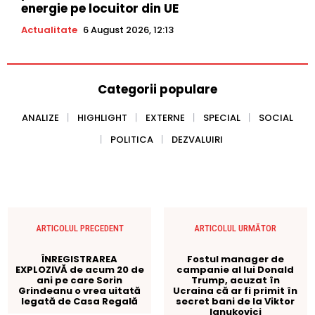
energie pe locuitor din UE
Actualitate
6 August 2026, 12:13
Categorii populare
ANALIZE
HIGHLIGHT
EXTERNE
SPECIAL
SOCIAL
POLITICA
DEZVALUIRI
ARTICOLUL PRECEDENT
ARTICOLUL URMĂTOR
ÎNREGISTRAREA
Fostul manager de
EXPLOZIVĂ de acum 20 de
campanie al lui Donald
ani pe care Sorin
Trump, acuzat în
Grindeanu o vrea uitată
Ucraina că ar fi primit în
legată de Casa Regală
secret bani de la Viktor
Ianukovici