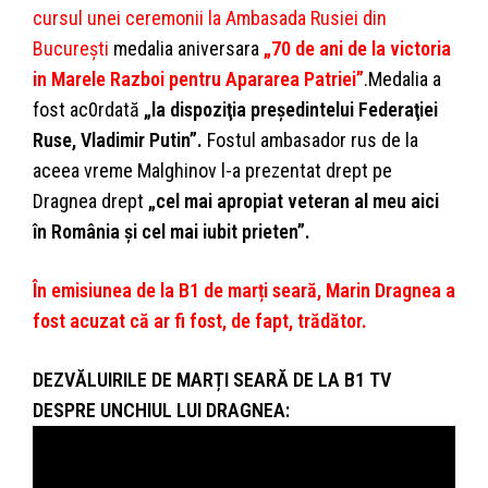
cursul unei ceremonii la Ambasada Rusiei din
București
medalia aniversara
„70 de ani de la victoria
in Marele Razboi pentru Apararea Patriei”
.Medalia a
fost ac0rdată
„la dispoziţia preşedintelui Federaţiei
Ruse, Vladimir Putin”.
Fostul ambasador rus de la
aceea vreme Malghinov l-a prezentat drept pe
Dragnea drept
„cel mai apropiat veteran al meu aici
în România şi cel mai iubit prieten”.
În emisiunea de la B1 de marți seară, Marin Dragnea a
fost acuzat că ar fi fost, de fapt, trădător.
DEZVĂLUIRILE DE MARȚI SEARĂ DE LA B1 TV
DESPRE UNCHIUL LUI DRAGNEA: