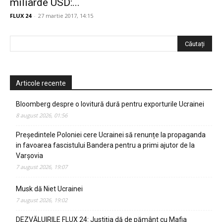
miliarde USD:...
FLUX 24
-
27 martie 2017, 14:15
Articole recente
Bloomberg despre o lovitură dură pentru exporturile Ucrainei
8 august 2026, 01:56
Președintele Poloniei cere Ucrainei să renunțe la propaganda
in favoarea fascistului Bandera pentru a primi ajutor de la
Varșovia
7 august 2026, 19:07
Musk dă Niet Ucrainei
7 august 2026, 19:02
DEZVĂLUIRILE FLUX 24: Justiția dă de pământ cu Mafia