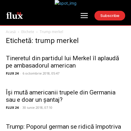
Subscribe
Acasă
Etichete
Trump merkel
Etichetă: trump merkel
Tineretul din partidul lui Merkel îl aplaudă
pe ambasadorul american
FLUX 24
-
6 octombrie 2018, 05:47
Își mută americanii trupele din Germania
sau e doar un șantaj?
FLUX 24
-
30 iunie 2018, 07:10
Trump: Poporul german se ridică împotriva