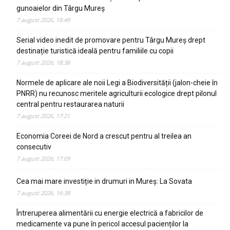
gunoaielor din Târgu Mureș
7 august 2026, 18:49
Serial video inedit de promovare pentru Târgu Mureș drept
destinație turistică ideală pentru familiile cu copii
7 august 2026, 18:38
Normele de aplicare ale noii Legi a Biodiversității (jalon-cheie în
PNRR) nu recunosc meritele agriculturii ecologice drept pilonul
central pentru restaurarea naturii
7 august 2026, 17:21
Economia Coreei de Nord a crescut pentru al treilea an
consecutiv
7 august 2026, 17:09
Cea mai mare investiție in drumuri in Mureș: La Sovata
7 august 2026, 16:38
Întreruperea alimentării cu energie electrică a fabricilor de
medicamente va pune în pericol accesul pacienților la