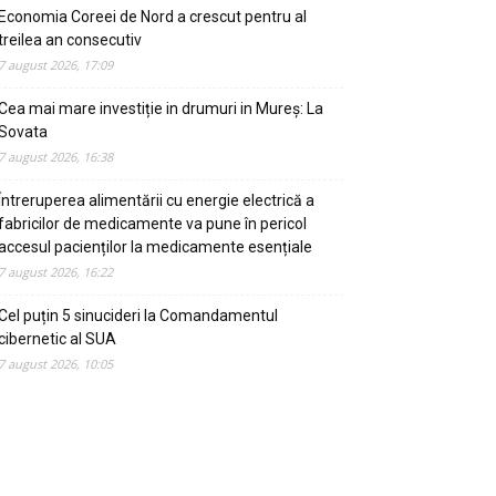
Economia Coreei de Nord a crescut pentru al
treilea an consecutiv
7 august 2026, 17:09
Cea mai mare investiție in drumuri in Mureș: La
Sovata
7 august 2026, 16:38
Întreruperea alimentării cu energie electrică a
fabricilor de medicamente va pune în pericol
accesul pacienților la medicamente esențiale
7 august 2026, 16:22
Cel puțin 5 sinucideri la Comandamentul
cibernetic al SUA
7 august 2026, 10:05