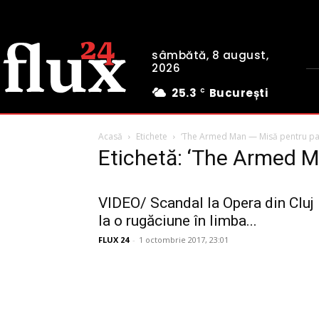
sâmbătă, 8 august,
2026
25.3
București
C
Acasă
Etichete
‘The Armed Man — Misă pentru pa
Etichetă: ‘The Armed 
VIDEO/ Scandal la Opera din Cluj
la o rugăciune în limba...
FLUX 24
-
1 octombrie 2017, 23:01