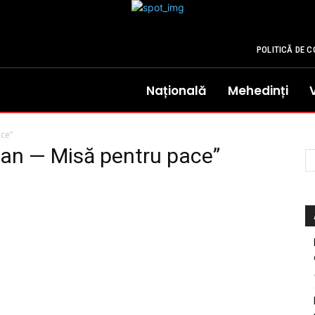
POLITICĂ DE C
Națională
Mehedinți
ce”
Man — Misă pentru pace”