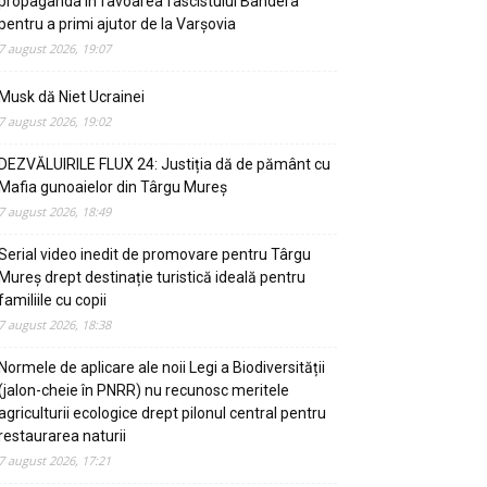
propaganda in favoarea fascistului Bandera
pentru a primi ajutor de la Varșovia
7 august 2026, 19:07
Musk dă Niet Ucrainei
7 august 2026, 19:02
DEZVĂLUIRILE FLUX 24: Justiția dă de pământ cu
Mafia gunoaielor din Târgu Mureș
7 august 2026, 18:49
Serial video inedit de promovare pentru Târgu
Mureș drept destinație turistică ideală pentru
familiile cu copii
7 august 2026, 18:38
Normele de aplicare ale noii Legi a Biodiversității
(jalon-cheie în PNRR) nu recunosc meritele
agriculturii ecologice drept pilonul central pentru
restaurarea naturii
7 august 2026, 17:21