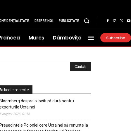
ONFIDENȚIALITATE
DESPRE NOI
PUBLICITATE
Vrancea
Mureș
Dâmbovița
Subscribe
Articole recente
Bloomberg despre o lovitură dură pentru
exporturile Ucrainei
8 august 2026, 01:56
Președintele Poloniei cere Ucrainei să renunțe la