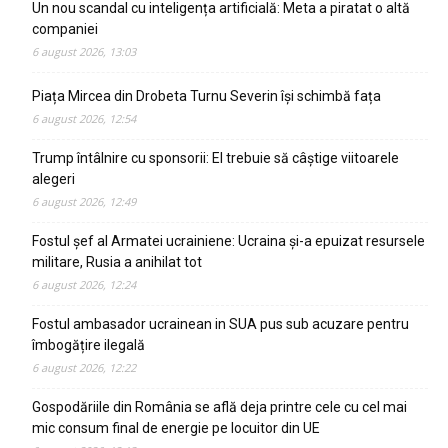
Un nou scandal cu inteligența artificială: Meta a piratat o altă
companiei
6 august 2026, 13:03
Piața Mircea din Drobeta Turnu Severin își schimbă fața
6 august 2026, 12:54
Trump întâlnire cu sponsorii: El trebuie să câștige viitoarele
alegeri
6 august 2026, 12:49
Fostul șef al Armatei ucrainiene: Ucraina și-a epuizat resursele
militare, Rusia a anihilat tot
6 august 2026, 12:24
Fostul ambasador ucrainean in SUA pus sub acuzare pentru
îmbogățire ilegală
6 august 2026, 12:22
Gospodăriile din România se află deja printre cele cu cel mai
mic consum final de energie pe locuitor din UE