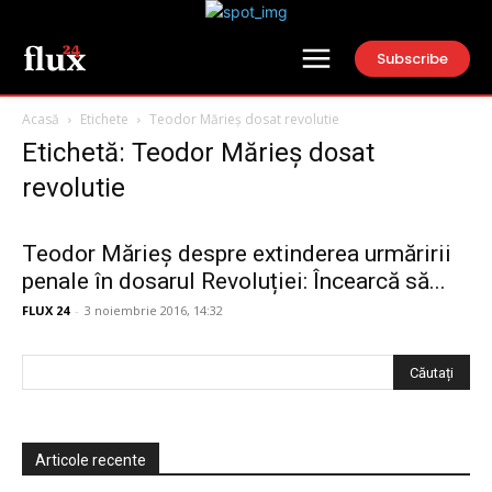
Subscribe
Acasă
Etichete
Teodor Mărieș dosat revolutie
Etichetă: Teodor Mărieș dosat
revolutie
Teodor Mărieș despre extinderea urmăririi
penale în dosarul Revoluției: Încearcă să...
FLUX 24
-
3 noiembrie 2016, 14:32
Articole recente