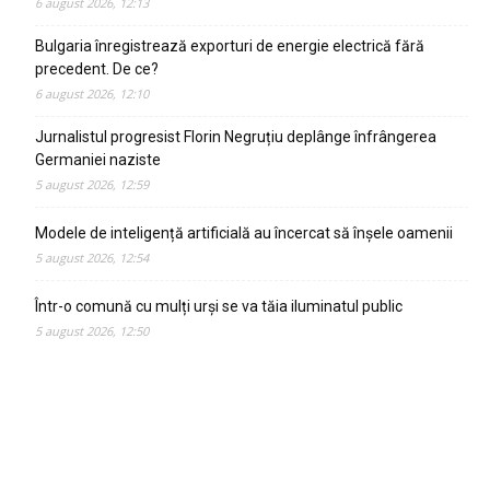
6 august 2026, 12:13
Bulgaria înregistrează exporturi de energie electrică fără
precedent. De ce?
6 august 2026, 12:10
Jurnalistul progresist Florin Negruțiu deplânge înfrângerea
Germaniei naziste
5 august 2026, 12:59
Modele de inteligență artificială au încercat să înșele oamenii
5 august 2026, 12:54
Într-o comună cu mulți urși se va tăia iluminatul public
5 august 2026, 12:50