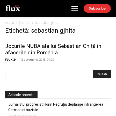
Subscribe
Acasă
Etichete
Sebastian gjhita
Etichetă: sebastian gjhita
Jocurile NUBA ale lui Sebastian Ghiță în
afacerile din România
FLUX 24
-
12 octombrie 2018, 07:20
Articole recente
Jurnalistul progresist Florin Negruțiu deplânge înfrângerea
Germaniei naziste
5 august 2026, 12:59