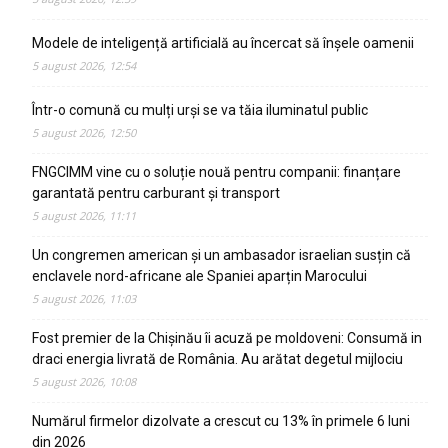
Modele de inteligență artificială au încercat să înșele oamenii
5 august 2026, 12:54
Într-o comună cu mulți urși se va tăia iluminatul public
5 august 2026, 12:50
FNGCIMM vine cu o soluție nouă pentru companii: finanțare
garantată pentru carburant și transport
5 august 2026, 11:11
Un congremen american și un ambasador israelian susțin că
enclavele nord-africane ale Spaniei aparțin Marocului
5 august 2026, 11:03
Fost premier de la Chișinău îi acuză pe moldoveni: Consumă in
draci energia livrată de România. Au arătat degetul mijlociu
5 august 2026, 10:08
Numărul firmelor dizolvate a crescut cu 13% în primele 6 luni
din 2026