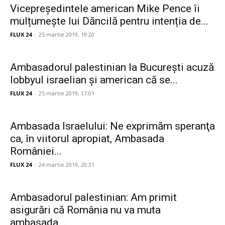
Vicepreședintele american Mike Pence îi
mulțumește lui Dăncilă pentru intenția de...
FLUX 24
-
25 martie 2019, 19:20
Ambasadorul palestinian la București acuză
lobbyul israelian și american că se...
FLUX 24
-
25 martie 2019, 17:01
Ambasada Israelului: Ne exprimăm speranţa
ca, în viitorul apropiat, Ambasada
României...
FLUX 24
-
24 martie 2019, 20:31
Ambasadorul palestinian: Am primit
asigurări că România nu va muta
ambasada...