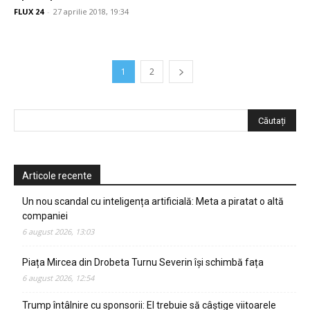
FLUX 24
-
27 aprilie 2018, 19:34
1
2
Articole recente
Un nou scandal cu inteligența artificială: Meta a piratat o altă
companiei
6 august 2026, 13:03
Piața Mircea din Drobeta Turnu Severin își schimbă fața
6 august 2026, 12:54
Trump întâlnire cu sponsorii: El trebuie să câștige viitoarele