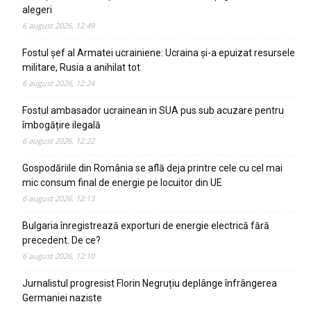
alegeri
6 august 2026, 12:49
Fostul șef al Armatei ucrainiene: Ucraina și-a epuizat resursele
militare, Rusia a anihilat tot
6 august 2026, 12:24
Fostul ambasador ucrainean in SUA pus sub acuzare pentru
îmbogățire ilegală
6 august 2026, 12:22
Gospodăriile din România se află deja printre cele cu cel mai
mic consum final de energie pe locuitor din UE
6 august 2026, 12:13
Bulgaria înregistrează exporturi de energie electrică fără
precedent. De ce?
6 august 2026, 12:10
Jurnalistul progresist Florin Negruțiu deplânge înfrângerea
Germaniei naziste