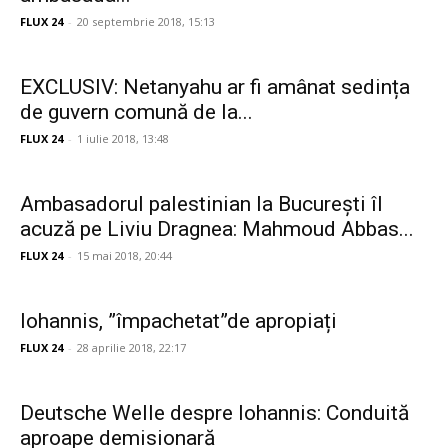
FLUX 24
-
20 septembrie 2018, 15:13
EXCLUSIV: Netanyahu ar fi amânat sedința
de guvern comună de la...
FLUX 24
-
1 iulie 2018, 13:48
Ambasadorul palestinian la București îl
acuză pe Liviu Dragnea: Mahmoud Abbas...
FLUX 24
-
15 mai 2018, 20:44
Iohannis, ”împachetat”de apropiați
FLUX 24
-
28 aprilie 2018, 22:17
Deutsche Welle despre Iohannis: Conduită
aproape demisionară