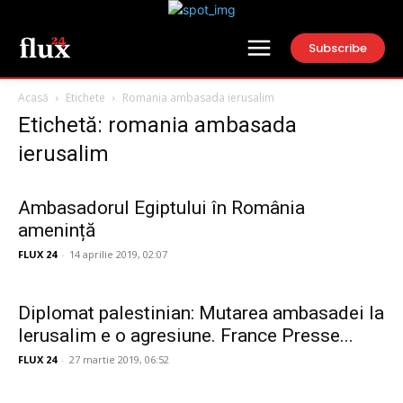
Subscribe
Acasă
Etichete
Romania ambasada ierusalim
Etichetă: romania ambasada
ierusalim
Ambasadorul Egiptului în România
amenință
FLUX 24
-
14 aprilie 2019, 02:07
Diplomat palestinian: Mutarea ambasadei la
Ierusalim e o agresiune. France Presse...
FLUX 24
-
27 martie 2019, 06:52