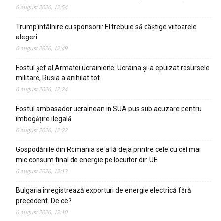
6 august 2026, 12:54
Trump întâlnire cu sponsorii: El trebuie să câștige viitoarele
alegeri
6 august 2026, 12:49
Fostul șef al Armatei ucrainiene: Ucraina și-a epuizat resursele
militare, Rusia a anihilat tot
6 august 2026, 12:24
Fostul ambasador ucrainean in SUA pus sub acuzare pentru
îmbogățire ilegală
6 august 2026, 12:22
Gospodăriile din România se află deja printre cele cu cel mai
mic consum final de energie pe locuitor din UE
6 august 2026, 12:13
Bulgaria înregistrează exporturi de energie electrică fără
precedent. De ce?
6 august 2026, 12:10