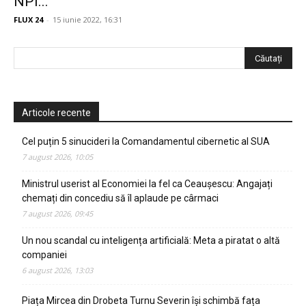
NPI...
FLUX 24
-
15 iunie 2022, 16:31
Articole recente
Cel puțin 5 sinucideri la Comandamentul cibernetic al SUA
7 august 2026, 10:05
Ministrul userist al Economiei la fel ca Ceaușescu: Angajați
chemați din concediu să îl aplaude pe cârmaci
7 august 2026, 09:45
Un nou scandal cu inteligența artificială: Meta a piratat o altă
companiei
6 august 2026, 13:03
Piața Mircea din Drobeta Turnu Severin își schimbă fața