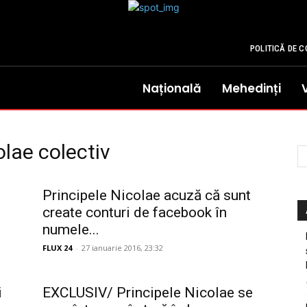
POLITICĂ DE C
Națională
Mehedinți
olae colectiv
Principele Nicolae acuză că sunt
create conturi de facebook în
numele...
FLUX 24
-
27 ianuarie 2016, 23:32
i
EXCLUSIV/ Principele Nicolae se