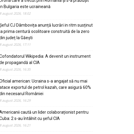
Drona care a trecut prin România și s-a prăbușit
in Bulgaria este ucraineană
8 august 2026, 18:02
Șeful CJ Dâmbovița anunță lucrări in ritm susținut
la prima centură ocolitoare construită de la zero
din județ la Găești
8 august 2026, 17:11
Cofondatorul Wikipedia: A devenit un instrument
de propagandă al CIA
8 august 2026, 16:35
Oficial american: Ucraina s-a angajat să nu mai
atace exportul de petrol kazah, care asigură 60%
din necesarul României
8 august 2026, 16:29
Americanii caută un lider colaboraționist pentru
Cuba: 2 s-au întâlnit cu șeful CIA
8 august 2026, 16:21