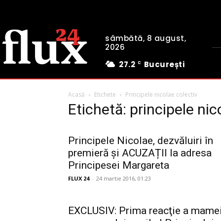
sâmbătă, 8 august,
2026
27.2
București
C
Acasă
Etichete
Principele nicolae colectiv
Etichetă: principele nic
Principele Nicolae, dezvăluiri în
premieră și ACUZAȚII la adresa
Principesei Margareta
FLUX 24
-
24 martie 2016, 01:23
EXCLUSIV: Prima reacţie a mame