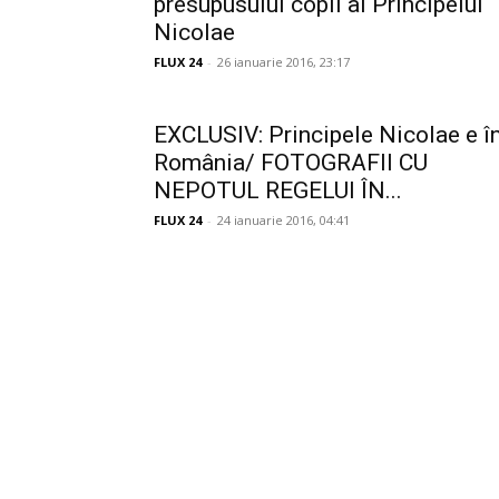
presupusului copil al Principelui
Nicolae
FLUX 24
-
26 ianuarie 2016, 23:17
EXCLUSIV: Principele Nicolae e î
România/ FOTOGRAFII CU
NEPOTUL REGELUI ÎN...
FLUX 24
-
24 ianuarie 2016, 04:41