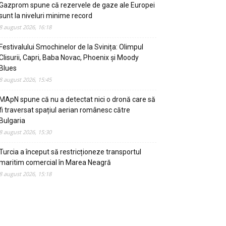
Gazprom spune că rezervele de gaze ale Europei
sunt la niveluri minime record
8 august 2026, 16:18
Festivalului Smochinelor de la Svinița: Olimpul
Clisurii, Capri, Baba Novac, Phoenix și Moody
Blues
8 august 2026, 15:45
MApN spune că nu a detectat nici o dronă care să
fi traversat spațiul aerian românesc către
Bulgaria
8 august 2026, 15:30
Turcia a început să restricționeze transportul
maritim comercial în Marea Neagră
8 august 2026, 15:18