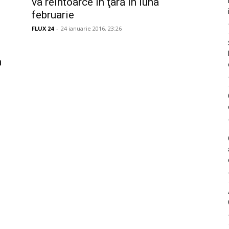
va reîntoarce în ţară în luna
februarie
FLUX 24
-
24 ianuarie 2016, 23:26
n