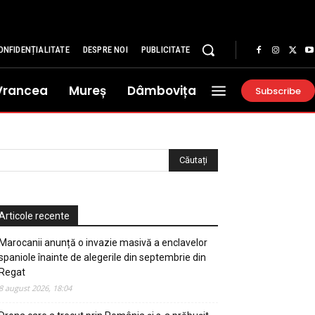
ONFIDENȚIALITATE
DESPRE NOI
PUBLICITATE
Vrancea
Mureș
Dâmbovița
Subscribe
Articole recente
Marocanii anunță o invazie masivă a enclavelor
spaniole înainte de alegerile din septembrie din
Regat
8 august 2026, 18:04