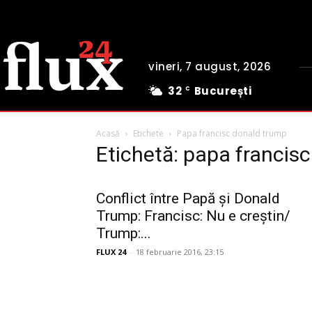
vineri, 7 august, 2026
32
București
C
Acasă
Etichete
Papa francisc donald trump
Etichetă: papa francis
Conflict între Papă și Donald
Trump: Francisc: Nu e creștin/
Trump:...
FLUX 24
-
18 februarie 2016, 23:15