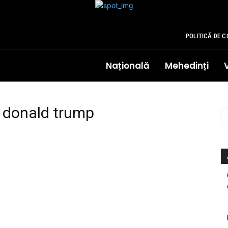
POLITICĂ DE C
Națională
Mehedinți
c donald trump