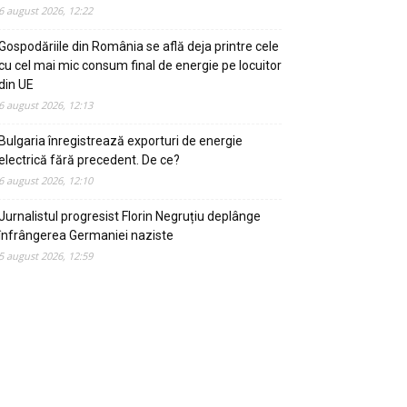
6 august 2026, 12:22
Gospodăriile din România se află deja printre cele
cu cel mai mic consum final de energie pe locuitor
din UE
6 august 2026, 12:13
Bulgaria înregistrează exporturi de energie
electrică fără precedent. De ce?
6 august 2026, 12:10
Jurnalistul progresist Florin Negruțiu deplânge
înfrângerea Germaniei naziste
5 august 2026, 12:59