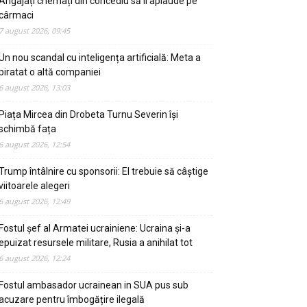
Angajați chemați din concediu să îl aplaude pe
cârmaci
7 august 2026, 09:45
Un nou scandal cu inteligența artificială: Meta a
piratat o altă companiei
6 august 2026, 13:03
Piața Mircea din Drobeta Turnu Severin își
schimbă fața
6 august 2026, 12:54
Trump întâlnire cu sponsorii: El trebuie să câștige
viitoarele alegeri
6 august 2026, 12:49
Fostul șef al Armatei ucrainiene: Ucraina și-a
epuizat resursele militare, Rusia a anihilat tot
6 august 2026, 12:24
Fostul ambasador ucrainean in SUA pus sub
acuzare pentru îmbogățire ilegală