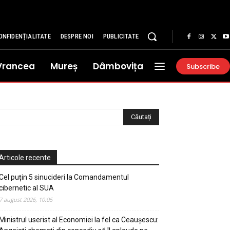
ONFIDENȚIALITATE
DESPRE NOI
PUBLICITATE
Vrancea
Mureș
Dâmbovița
Subscribe
Articole recente
Cel puțin 5 sinucideri la Comandamentul
cibernetic al SUA
7 august 2026, 10:05
Ministrul userist al Economiei la fel ca Ceaușescu: