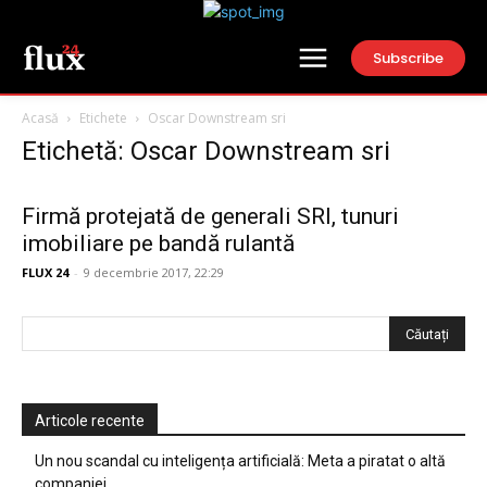
Subscribe
Acasă
Etichete
Oscar Downstream sri
Etichetă: Oscar Downstream sri
Firmă protejată de generali SRI, tunuri
imobiliare pe bandă rulantă
FLUX 24
-
9 decembrie 2017, 22:29
Articole recente
Un nou scandal cu inteligența artificială: Meta a piratat o altă
companiei