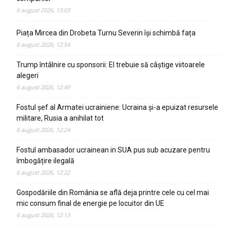
6 august 2026, 13:03
Piața Mircea din Drobeta Turnu Severin își schimbă fața
6 august 2026, 12:54
Trump întâlnire cu sponsorii: El trebuie să câștige viitoarele
alegeri
6 august 2026, 12:49
Fostul șef al Armatei ucrainiene: Ucraina și-a epuizat resursele
militare, Rusia a anihilat tot
6 august 2026, 12:24
Fostul ambasador ucrainean in SUA pus sub acuzare pentru
îmbogățire ilegală
6 august 2026, 12:22
Gospodăriile din România se află deja printre cele cu cel mai
mic consum final de energie pe locuitor din UE
6 august 2026, 12:13