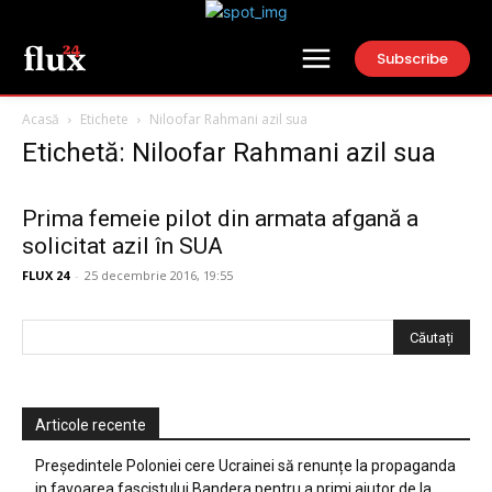
Subscribe
Acasă
Etichete
Niloofar Rahmani azil sua
Etichetă: Niloofar Rahmani azil sua
Prima femeie pilot din armata afgană a
solicitat azil în SUA
FLUX 24
-
25 decembrie 2016, 19:55
Articole recente
Președintele Poloniei cere Ucrainei să renunțe la propaganda
in favoarea fascistului Bandera pentru a primi ajutor de la