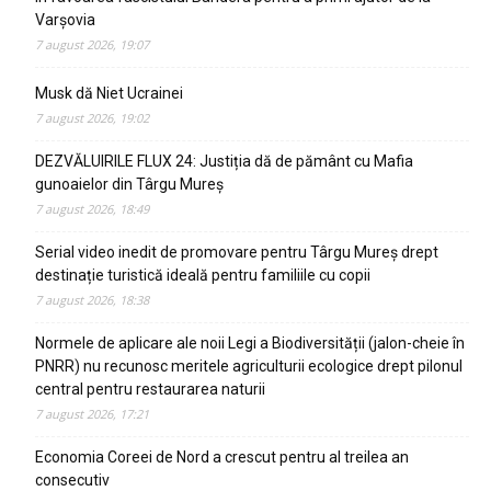
Varșovia
7 august 2026, 19:07
Musk dă Niet Ucrainei
7 august 2026, 19:02
DEZVĂLUIRILE FLUX 24: Justiția dă de pământ cu Mafia
gunoaielor din Târgu Mureș
7 august 2026, 18:49
Serial video inedit de promovare pentru Târgu Mureș drept
destinație turistică ideală pentru familiile cu copii
7 august 2026, 18:38
Normele de aplicare ale noii Legi a Biodiversității (jalon-cheie în
PNRR) nu recunosc meritele agriculturii ecologice drept pilonul
central pentru restaurarea naturii
7 august 2026, 17:21
Economia Coreei de Nord a crescut pentru al treilea an
consecutiv