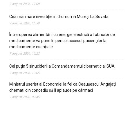
7 august 2026, 17:09
Cea mai mare investiție in drumuri in Mureș: La Sovata
7 august 2026, 16:38
Întreruperea alimentării cu energie electrică a fabricilor de
medicamente va pune în pericol accesul pacienților la
medicamente esențiale
7 august 2026, 16:22
Cel puțin 5 sinucideri la Comandamentul cibernetic al SUA
7 august 2026, 10:05
Ministrul userist al Economiei la fel ca Ceaușescu: Angajați
chemați din concediu să îl aplaude pe cârmaci
7 august 2026, 09:45