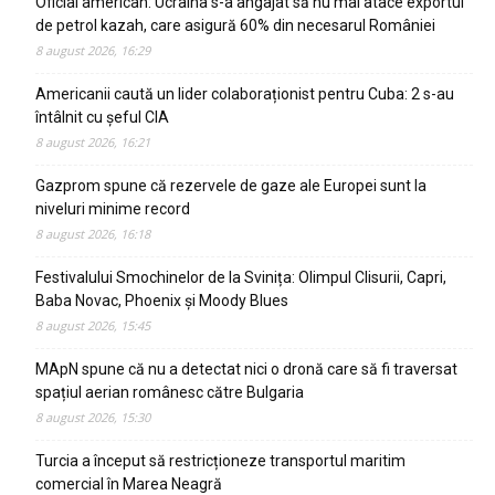
Oficial american: Ucraina s-a angajat să nu mai atace exportul
de petrol kazah, care asigură 60% din necesarul României
8 august 2026, 16:29
Americanii caută un lider colaboraționist pentru Cuba: 2 s-au
întâlnit cu șeful CIA
8 august 2026, 16:21
Gazprom spune că rezervele de gaze ale Europei sunt la
niveluri minime record
8 august 2026, 16:18
Festivalului Smochinelor de la Svinița: Olimpul Clisurii, Capri,
Baba Novac, Phoenix și Moody Blues
8 august 2026, 15:45
MApN spune că nu a detectat nici o dronă care să fi traversat
spațiul aerian românesc către Bulgaria
8 august 2026, 15:30
Turcia a început să restricționeze transportul maritim
comercial în Marea Neagră