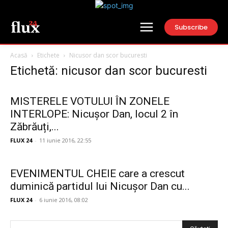
Subscribe
Acasă
Etichete
Nicusor dan scor bucuresti
Etichetă: nicusor dan scor bucuresti
MISTERELE VOTULUI ÎN ZONELE
INTERLOPE: Nicușor Dan, locul 2 în
Zăbrăuți,...
FLUX 24
-
11 iunie 2016, 22:55
EVENIMENTUL CHEIE care a crescut
duminică partidul lui Nicușor Dan cu...
FLUX 24
-
6 iunie 2016, 08:02