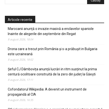
Articole recente
Marocanii anunță o invazie masivă a enclavelor spaniole
înainte de alegerile din septembrie din Regat
8 august 2026, 18:04
Drona care a trecut prin România și s-a prăbușit in Bulgaria
este ucraineană
8 august 2026, 18:02
Șeful CJ Dâmbovița anunță lucrări in ritm susținut la prima
centură ocolitoare construită de la zero din județ la Găești
8 august 2026, 17:11
Cofondatorul Wikipedia: A devenit un instrument de
propagandă al CIA
8 august 2026, 16:35