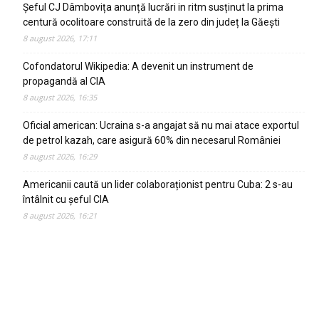
Șeful CJ Dâmbovița anunță lucrări in ritm susținut la prima
centură ocolitoare construită de la zero din județ la Găești
8 august 2026, 17:11
Cofondatorul Wikipedia: A devenit un instrument de
propagandă al CIA
8 august 2026, 16:35
Oficial american: Ucraina s-a angajat să nu mai atace exportul
de petrol kazah, care asigură 60% din necesarul României
8 august 2026, 16:29
Americanii caută un lider colaboraționist pentru Cuba: 2 s-au
întâlnit cu șeful CIA
8 august 2026, 16:21