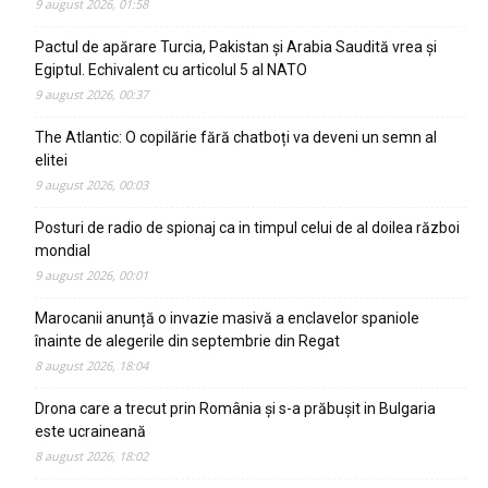
9 august 2026, 01:58
Pactul de apărare Turcia, Pakistan și Arabia Saudită vrea și
Egiptul. Echivalent cu articolul 5 al NATO
9 august 2026, 00:37
The Atlantic: O copilărie fără chatboți va deveni un semn al
elitei
9 august 2026, 00:03
Posturi de radio de spionaj ca in timpul celui de al doilea război
mondial
9 august 2026, 00:01
Marocanii anunță o invazie masivă a enclavelor spaniole
înainte de alegerile din septembrie din Regat
8 august 2026, 18:04
Drona care a trecut prin România și s-a prăbușit in Bulgaria
este ucraineană
8 august 2026, 18:02