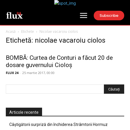
Subscribe
Acasă
Etichete
Nicolae vacaroiu ciolos
Etichetă: nicolae vacaroiu ciolos
BOMBĂ: Curtea de Conturi a făcut 20 de
dosare guvernului Cioloș
FLUX 24
-
25 martie 2017, 00:00
Articole recente
Câștigătorii surpriză din închiderea Strâmtorii Hormuz