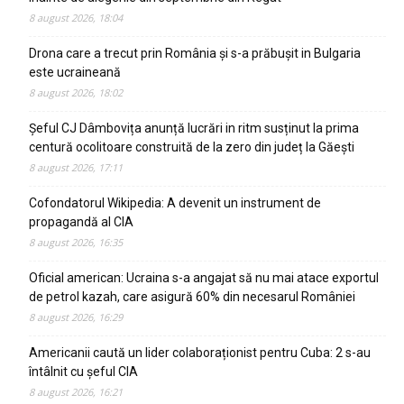
8 august 2026, 18:04
Drona care a trecut prin România și s-a prăbușit in Bulgaria
este ucraineană
8 august 2026, 18:02
Șeful CJ Dâmbovița anunță lucrări in ritm susținut la prima
centură ocolitoare construită de la zero din județ la Găești
8 august 2026, 17:11
Cofondatorul Wikipedia: A devenit un instrument de
propagandă al CIA
8 august 2026, 16:35
Oficial american: Ucraina s-a angajat să nu mai atace exportul
de petrol kazah, care asigură 60% din necesarul României
8 august 2026, 16:29
Americanii caută un lider colaboraționist pentru Cuba: 2 s-au
întâlnit cu șeful CIA
8 august 2026, 16:21