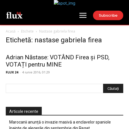
Subscribe
Acasă
Etichete
Nastase gabriela firea
Etichetă: nastase gabriela firea
Adrian Năstase: VOTÂND Firea și PSD,
VOTAȚI pentru MINE
FLUX 24
-
4 iunie 2016, 01:29
Articole recente
Marocanii anunță o invazie masivă a enclavelor spaniole
înainte de alegerile din septembrie din Regat