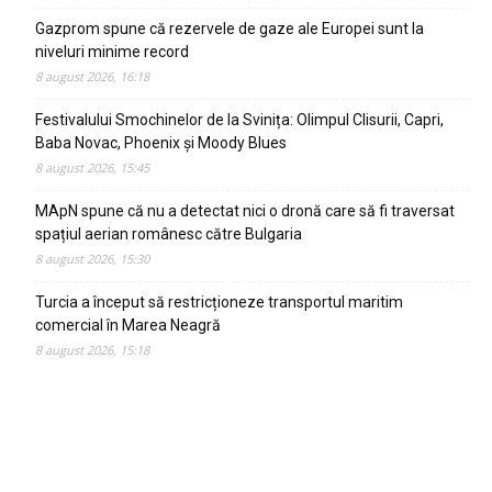
Gazprom spune că rezervele de gaze ale Europei sunt la
niveluri minime record
8 august 2026, 16:18
Festivalului Smochinelor de la Svinița: Olimpul Clisurii, Capri,
Baba Novac, Phoenix și Moody Blues
8 august 2026, 15:45
MApN spune că nu a detectat nici o dronă care să fi traversat
spațiul aerian românesc către Bulgaria
8 august 2026, 15:30
Turcia a început să restricționeze transportul maritim
comercial în Marea Neagră
8 august 2026, 15:18