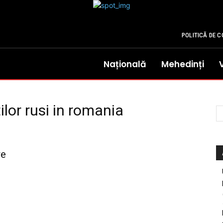
POLITICĂ DE C
Națională
Mehedinți
ilor rusi in romania
re