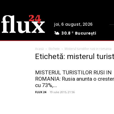
joi, 6 august, 2026
30.8
București
C
Acasă
Etichete
Misterul turistilor rusi in romania
Etichetă: misterul turist
MISTERUL TURISTILOR RUSI IN
ROMANIA: Rusia anunta o creste
cu 73%,...
FLUX 24
-
19 iulie 2015, 21:56