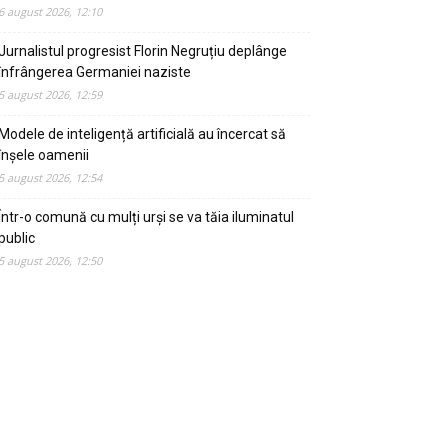
6 august 2026, 12:10
Jurnalistul progresist Florin Negruțiu deplânge
înfrângerea Germaniei naziste
5 august 2026, 12:59
Modele de inteligență artificială au încercat să
înșele oamenii
5 august 2026, 12:54
Într-o comună cu mulți urși se va tăia iluminatul
public
5 august 2026, 12:50