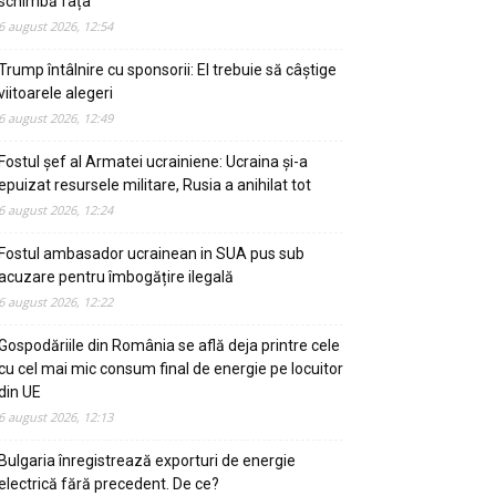
schimbă fața
6 august 2026, 12:54
Trump întâlnire cu sponsorii: El trebuie să câștige
viitoarele alegeri
6 august 2026, 12:49
Fostul șef al Armatei ucrainiene: Ucraina și-a
epuizat resursele militare, Rusia a anihilat tot
6 august 2026, 12:24
Fostul ambasador ucrainean in SUA pus sub
acuzare pentru îmbogățire ilegală
6 august 2026, 12:22
Gospodăriile din România se află deja printre cele
cu cel mai mic consum final de energie pe locuitor
din UE
6 august 2026, 12:13
Bulgaria înregistrează exporturi de energie
electrică fără precedent. De ce?