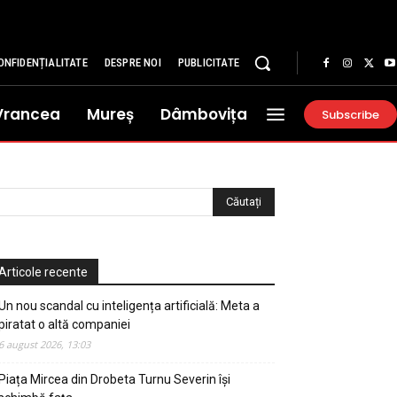
ONFIDENȚIALITATE
DESPRE NOI
PUBLICITATE
Vrancea
Mureș
Dâmbovița
Subscribe
Articole recente
Un nou scandal cu inteligența artificială: Meta a
piratat o altă companiei
6 august 2026, 13:03
Piața Mircea din Drobeta Turnu Severin își