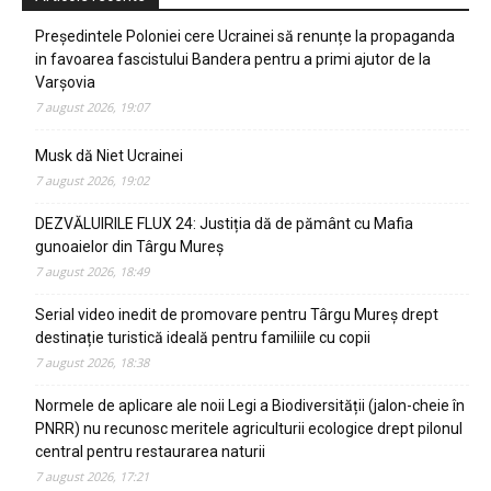
Președintele Poloniei cere Ucrainei să renunțe la propaganda
in favoarea fascistului Bandera pentru a primi ajutor de la
Varșovia
7 august 2026, 19:07
Musk dă Niet Ucrainei
7 august 2026, 19:02
DEZVĂLUIRILE FLUX 24: Justiția dă de pământ cu Mafia
gunoaielor din Târgu Mureș
7 august 2026, 18:49
Serial video inedit de promovare pentru Târgu Mureș drept
destinație turistică ideală pentru familiile cu copii
7 august 2026, 18:38
Normele de aplicare ale noii Legi a Biodiversității (jalon-cheie în
PNRR) nu recunosc meritele agriculturii ecologice drept pilonul
central pentru restaurarea naturii
7 august 2026, 17:21