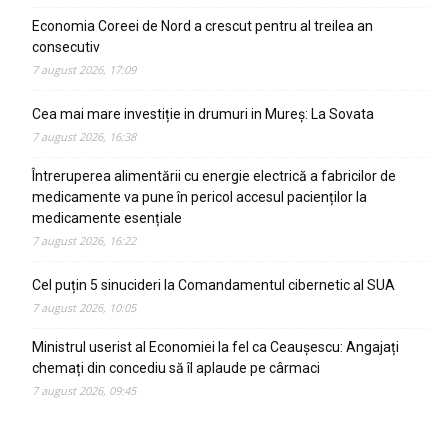
Economia Coreei de Nord a crescut pentru al treilea an
consecutiv
7 august 2026, 17:09
Cea mai mare investiție in drumuri in Mureș: La Sovata
7 august 2026, 16:38
Întreruperea alimentării cu energie electrică a fabricilor de
medicamente va pune în pericol accesul pacienților la
medicamente esențiale
7 august 2026, 16:22
Cel puțin 5 sinucideri la Comandamentul cibernetic al SUA
7 august 2026, 10:05
Ministrul userist al Economiei la fel ca Ceaușescu: Angajați
chemați din concediu să îl aplaude pe cârmaci
7 august 2026, 09:45