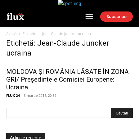
Subscribe
Acasă
Etichete
Jean-Claude Juncker ucraina
Etichetă: Jean-Claude Juncker
ucraina
MOLDOVA ȘI ROMÂNIA LĂSATE ÎN ZONA
GRI/ Președintele Comisiei Europene:
Ucraina...
FLUX 24
-
3 martie 2016, 20:39
Articole recente