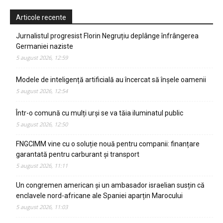
Articole recente
Jurnalistul progresist Florin Negruțiu deplânge înfrângerea
Germaniei naziste
5 august 2026, 12:59
Modele de inteligență artificială au încercat să înșele oamenii
5 august 2026, 12:54
Într-o comună cu mulți urși se va tăia iluminatul public
5 august 2026, 12:50
FNGCIMM vine cu o soluție nouă pentru companii: finanțare
garantată pentru carburant și transport
5 august 2026, 11:11
Un congremen american și un ambasador israelian susțin că
enclavele nord-africane ale Spaniei aparțin Marocului
5 august 2026, 11:03