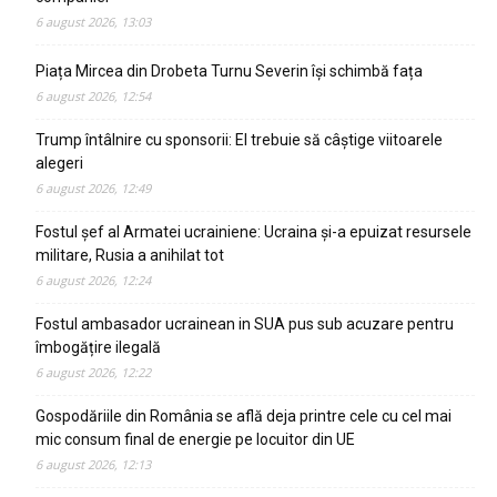
6 august 2026, 13:03
Piața Mircea din Drobeta Turnu Severin își schimbă fața
6 august 2026, 12:54
Trump întâlnire cu sponsorii: El trebuie să câștige viitoarele
alegeri
6 august 2026, 12:49
Fostul șef al Armatei ucrainiene: Ucraina și-a epuizat resursele
militare, Rusia a anihilat tot
6 august 2026, 12:24
Fostul ambasador ucrainean in SUA pus sub acuzare pentru
îmbogățire ilegală
6 august 2026, 12:22
Gospodăriile din România se află deja printre cele cu cel mai
mic consum final de energie pe locuitor din UE
6 august 2026, 12:13