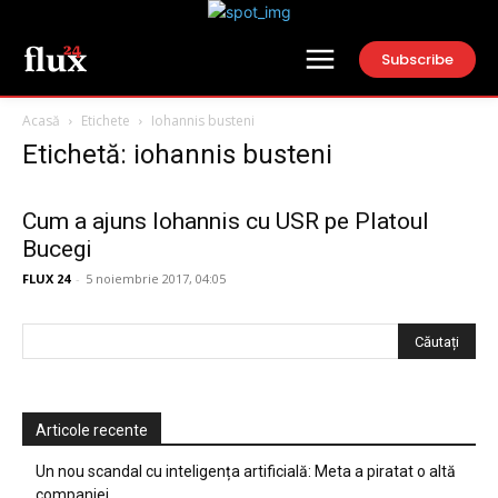
Subscribe
Acasă
Etichete
Iohannis busteni
Etichetă: iohannis busteni
Cum a ajuns Iohannis cu USR pe Platoul
Bucegi
FLUX 24
-
5 noiembrie 2017, 04:05
Articole recente
Un nou scandal cu inteligența artificială: Meta a piratat o altă
companiei