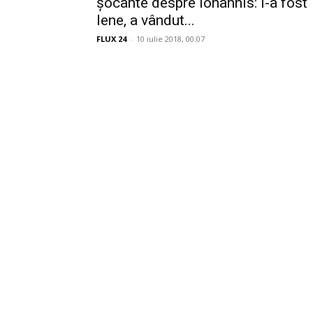
șocante despre Iohannis: I-a fost
lene, a vândut...
FLUX 24
-
10 iulie 2018, 00:07