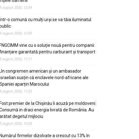
înșele oamenii
5 august 2026, 12:54
Într-o comună cu mulți urși se va tăia iluminatul
public
5 august 2026, 12:50
FNGCIMM vine cu o soluție nouă pentru companii:
finanțare garantată pentru carburant și transport
5 august 2026, 11:11
Un congremen american și un ambasador
israelian susțin că enclavele nord-africane ale
Spaniei aparțin Marocului
5 august 2026, 11:03
Fost premier de la Chișinău îi acuză pe moldoveni:
Consumă in draci energia livrată de România. Au
arătat degetul mijlociu
5 august 2026, 10:08
Numărul firmelor dizolvate a crescut cu 13% în