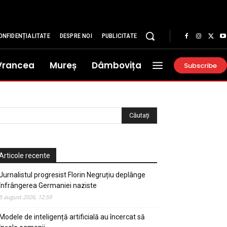
ONFIDENȚIALITATE
DESPRE NOI
PUBLICITATE
Vrancea
Mureș
Dâmbovița
Subscribe
Articole recente
Jurnalistul progresist Florin Negruțiu deplânge
înfrângerea Germaniei naziste
5 august 2026, 12:59
Modele de inteligență artificială au încercat să