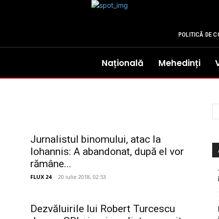
POLITICĂ DE C
Națională
Mehedinți
Jurnalistul binomului, atac la
Iohannis: A abandonat, după el vor
rămâne...
FLUX 24
-
20 iulie 2018, 02:53
Dezvăluirile lui Robert Turcescu