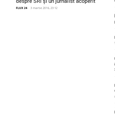
despre SRI și un jurnalist acoperit
FLUX 24
-
3 martie 2016, 23:12