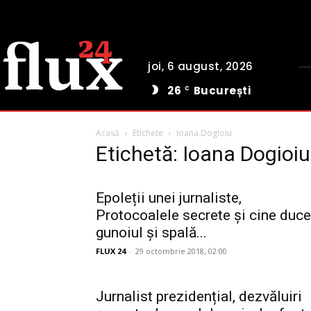
joi, 6 august, 2026
26
București
C
Acasă
Etichete
Ioana Dogioiu
Etichetă: Ioana Dogioiu
Epoleții unei jurnaliste,
Protocoalele secrete și cine duce
gunoiul și spală...
FLUX 24
-
29 octombrie 2018, 02:00
Jurnalist prezidențial, dezvăluiri