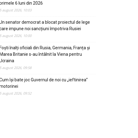
primele 6 luni din 2026
5 august 2026, 10:03
Un senator democrat a blocat proiectul de lege
care impune noi sancțiuni împotriva Rusiei
5 august 2026, 10:00
Foști înalți oficiali din Rusia, Germania, Franța și
Marea Britanie s-au întâlnit la Viena pentru
Ucraina
5 august 2026, 09:58
Cum își bate joc Guvernul de noi cu „ieftinirea”
motorinei
5 august 2026, 09:52