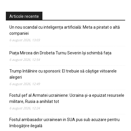
Articole recente
Un nou scandal cu inteligența artificială: Meta a piratat o altă
companiei
6 august 2026, 13:03
Piața Mircea din Drobeta Turnu Severin își schimbă fața
6 august 2026, 12:54
Trump întâlnire cu sponsorii: El trebuie să câștige viitoarele
alegeri
6 august 2026, 12:49
Fostul șef al Armatei ucrainiene: Ucraina și-a epuizat resursele
militare, Rusia a anihilat tot
6 august 2026, 12:24
Fostul ambasador ucrainean in SUA pus sub acuzare pentru
îmbogățire ilegală