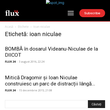
Subscribe
Acasă
Etichete
Ioan niculae
Etichetă: ioan niculae
BOMBĂ în dosarul Videanu-Niculae de la
DIICOT
FLUX 24
-
3 august 2016, 22:24
Mitică Dragomir și Ioan Niculae
construiesc un parc de distracții lângă...
FLUX 24
-
15 decembrie 2015, 21:08