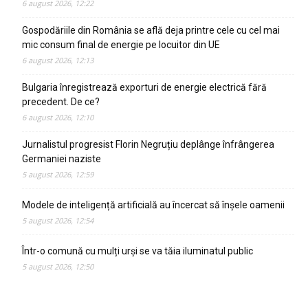
6 august 2026, 12:22
Gospodăriile din România se află deja printre cele cu cel mai
mic consum final de energie pe locuitor din UE
6 august 2026, 12:13
Bulgaria înregistrează exporturi de energie electrică fără
precedent. De ce?
6 august 2026, 12:10
Jurnalistul progresist Florin Negruțiu deplânge înfrângerea
Germaniei naziste
5 august 2026, 12:59
Modele de inteligență artificială au încercat să înșele oamenii
5 august 2026, 12:54
Într-o comună cu mulți urși se va tăia iluminatul public
5 august 2026, 12:50