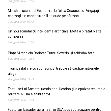
7 august 2026, 10:05
Ministrul userist al Economiei la fel ca Ceaușescu: Angajați
chemați din concediu să îl aplaude pe cârmaci
7 august 2026, 09:45
Un nou scandal cu inteligența artificială: Meta a piratat o altă
companiei
6 august 2026, 13:03
Piața Mircea din Drobeta Turnu Severin își schimbă fața
6 august 2026, 12:54
Trump întâlnire cu sponsorii: El trebuie să câștige viitoarele
alegeri
6 august 2026, 12:49
Fostul șef al Armatei ucrainiene: Ucraina și-a epuizat resursele
militare, Rusia a anihilat tot
6 august 2026, 12:24
Fostul ambasador ucrainean in SUA pus sub acuzare pentru