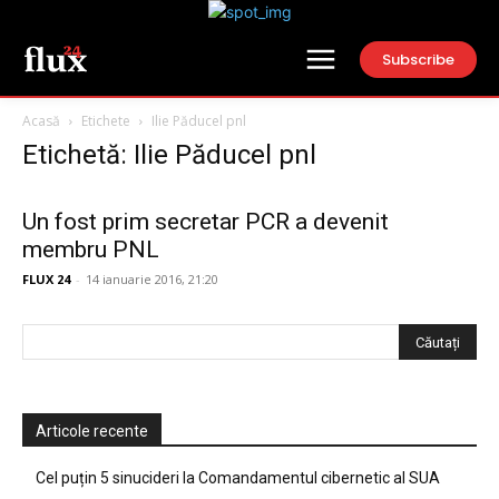
Subscribe
Acasă
Etichete
Ilie Păducel pnl
Etichetă: Ilie Păducel pnl
Un fost prim secretar PCR a devenit
membru PNL
FLUX 24
-
14 ianuarie 2016, 21:20
Articole recente
Cel puțin 5 sinucideri la Comandamentul cibernetic al SUA