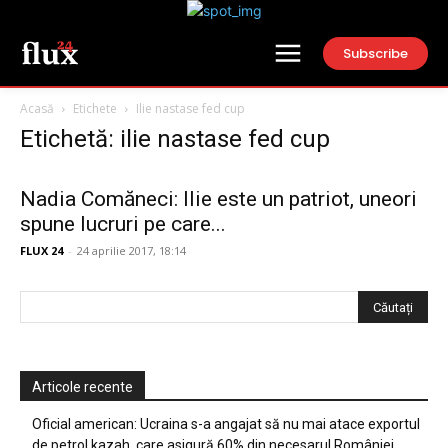
Subscribe
Acasă
Etichete
Ilie nastase fed cup
Etichetă: ilie nastase fed cup
Nadia Comăneci: Ilie este un patriot, uneori
spune lucruri pe care...
FLUX 24
-
24 aprilie 2017, 18:14
Articole recente
Oficial american: Ucraina s-a angajat să nu mai atace exportul
de petrol kazah, care asigură 60% din necesarul României