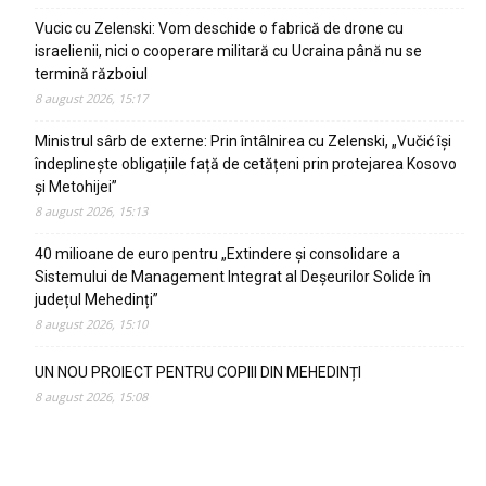
Vucic cu Zelenski: Vom deschide o fabrică de drone cu
israelienii, nici o cooperare militară cu Ucraina până nu se
termină războiul
8 august 2026, 15:17
Ministrul sârb de externe: Prin întâlnirea cu Zelenski, „Vučić își
îndeplinește obligațiile față de cetățeni prin protejarea Kosovo
și Metohijei”
8 august 2026, 15:13
40 milioane de euro pentru „Extindere și consolidare a
Sistemului de Management Integrat al Deșeurilor Solide în
județul Mehedinți”
8 august 2026, 15:10
UN NOU PROIECT PENTRU COPIII DIN MEHEDINȚI
8 august 2026, 15:08