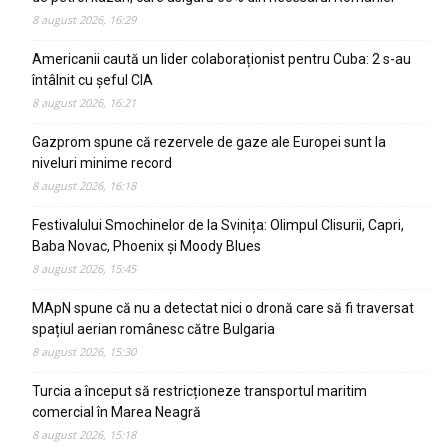
8 august 2026, 16:29
Americanii caută un lider colaboraționist pentru Cuba: 2 s-au
întâlnit cu șeful CIA
8 august 2026, 16:21
Gazprom spune că rezervele de gaze ale Europei sunt la
niveluri minime record
8 august 2026, 16:18
Festivalului Smochinelor de la Svinița: Olimpul Clisurii, Capri,
Baba Novac, Phoenix și Moody Blues
8 august 2026, 15:45
MApN spune că nu a detectat nici o dronă care să fi traversat
spațiul aerian românesc către Bulgaria
8 august 2026, 15:30
Turcia a început să restricționeze transportul maritim
comercial în Marea Neagră
8 august 2026, 15:18