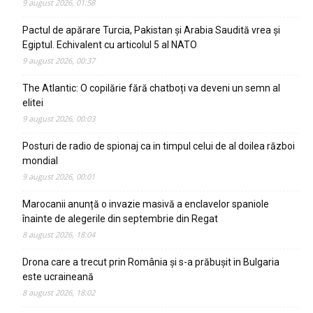
9 august 2026, 01:58
Pactul de apărare Turcia, Pakistan și Arabia Saudită vrea și
Egiptul. Echivalent cu articolul 5 al NATO
9 august 2026, 00:37
The Atlantic: O copilărie fără chatboți va deveni un semn al
elitei
9 august 2026, 00:03
Posturi de radio de spionaj ca in timpul celui de al doilea război
mondial
9 august 2026, 00:01
Marocanii anunță o invazie masivă a enclavelor spaniole
înainte de alegerile din septembrie din Regat
8 august 2026, 18:04
Drona care a trecut prin România și s-a prăbușit in Bulgaria
este ucraineană
8 august 2026, 18:02