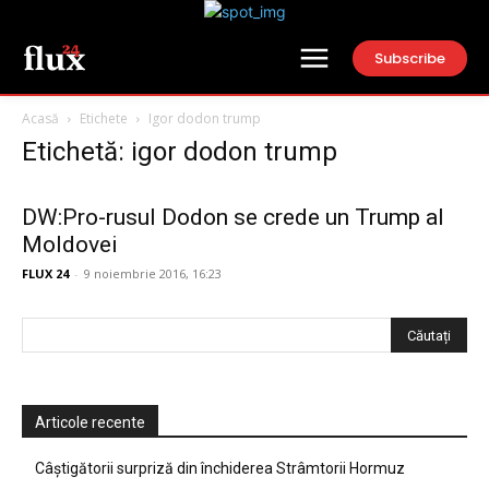
Subscribe
Acasă
Etichete
Igor dodon trump
Etichetă: igor dodon trump
DW:Pro-rusul Dodon se crede un Trump al
Moldovei
FLUX 24
-
9 noiembrie 2016, 16:23
Articole recente
Câștigătorii surpriză din închiderea Strâmtorii Hormuz