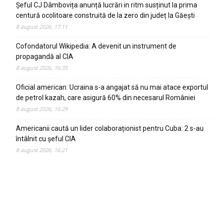
Șeful CJ Dâmbovița anunță lucrări in ritm susținut la prima
centură ocolitoare construită de la zero din județ la Găești
8 august 2026, 17:11
Cofondatorul Wikipedia: A devenit un instrument de
propagandă al CIA
8 august 2026, 16:35
Oficial american: Ucraina s-a angajat să nu mai atace exportul
de petrol kazah, care asigură 60% din necesarul României
8 august 2026, 16:29
Americanii caută un lider colaboraționist pentru Cuba: 2 s-au
întâlnit cu șeful CIA
8 august 2026, 16:21