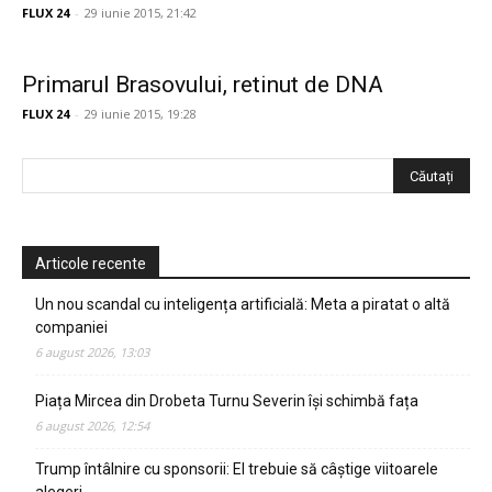
FLUX 24
-
29 iunie 2015, 21:42
Primarul Brasovului, retinut de DNA
FLUX 24
-
29 iunie 2015, 19:28
Articole recente
Un nou scandal cu inteligența artificială: Meta a piratat o altă
companiei
6 august 2026, 13:03
Piața Mircea din Drobeta Turnu Severin își schimbă fața
6 august 2026, 12:54
Trump întâlnire cu sponsorii: El trebuie să câștige viitoarele