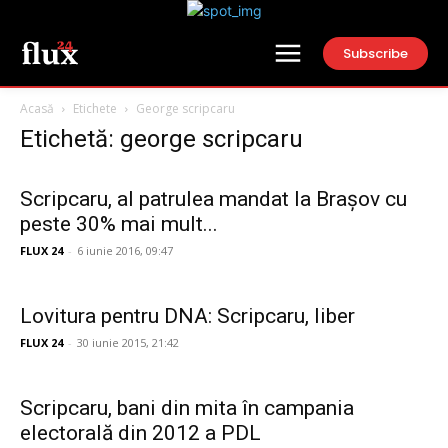
Subscribe
Acasă
Etichete
George scripcaru
Etichetă: george scripcaru
Scripcaru, al patrulea mandat la Brașov cu
peste 30% mai mult...
FLUX 24
-
6 iunie 2016, 09:47
Lovitura pentru DNA: Scripcaru, liber
FLUX 24
-
30 iunie 2015, 21:42
Scripcaru, bani din mita în campania
electorală din 2012 a PDL