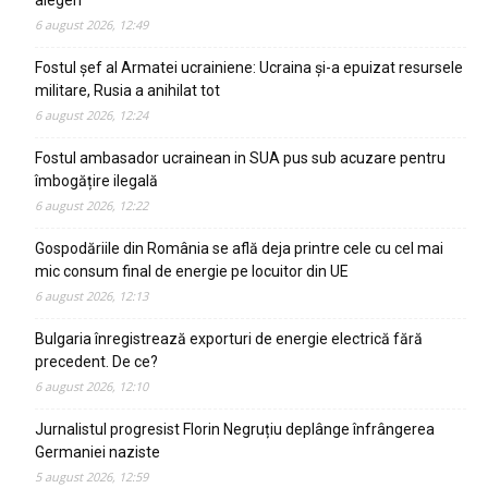
alegeri
6 august 2026, 12:49
Fostul șef al Armatei ucrainiene: Ucraina și-a epuizat resursele
militare, Rusia a anihilat tot
6 august 2026, 12:24
Fostul ambasador ucrainean in SUA pus sub acuzare pentru
îmbogățire ilegală
6 august 2026, 12:22
Gospodăriile din România se află deja printre cele cu cel mai
mic consum final de energie pe locuitor din UE
6 august 2026, 12:13
Bulgaria înregistrează exporturi de energie electrică fără
precedent. De ce?
6 august 2026, 12:10
Jurnalistul progresist Florin Negruțiu deplânge înfrângerea
Germaniei naziste
5 august 2026, 12:59