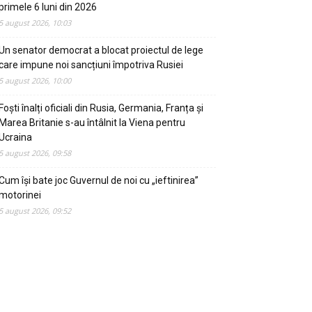
primele 6 luni din 2026
5 august 2026, 10:03
Un senator democrat a blocat proiectul de lege
care impune noi sancțiuni împotriva Rusiei
5 august 2026, 10:00
Foști înalți oficiali din Rusia, Germania, Franța și
Marea Britanie s-au întâlnit la Viena pentru
Ucraina
5 august 2026, 09:58
Cum își bate joc Guvernul de noi cu „ieftinirea”
motorinei
5 august 2026, 09:52