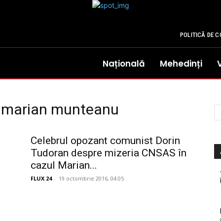
POLITICĂ DE C
Națională
Mehedinți
an marian munteanu
Celebrul opozant comunist Dorin
Tudoran despre mizeria CNSAS în
cazul Marian...
FLUX 24
-
19 octombrie 2016, 04:05