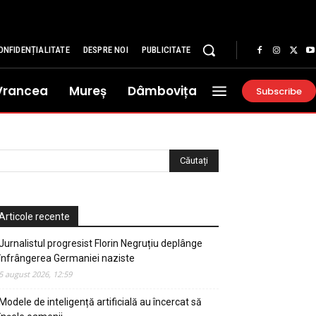
ONFIDENȚIALITATE
DESPRE NOI
PUBLICITATE
Vrancea
Mureș
Dâmbovița
Subscribe
Articole recente
Jurnalistul progresist Florin Negruțiu deplânge
înfrângerea Germaniei naziste
5 august 2026, 12:59
Modele de inteligență artificială au încercat să