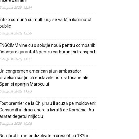
înșele oamenii
5 august 2026, 12:54
Într-o comună cu mulți urși se va tăia iluminatul
public
5 august 2026, 12:50
FNGCIMM vine cu o soluție nouă pentru companii:
finanțare garantată pentru carburant și transport
5 august 2026, 11:11
Un congremen american și un ambasador
israelian susțin că enclavele nord-africane ale
Spaniei aparțin Marocului
5 august 2026, 11:03
Fost premier de la Chișinău îi acuză pe moldoveni:
Consumă in draci energia livrată de România. Au
arătat degetul mijlociu
5 august 2026, 10:08
Numărul firmelor dizolvate a crescut cu 13% în