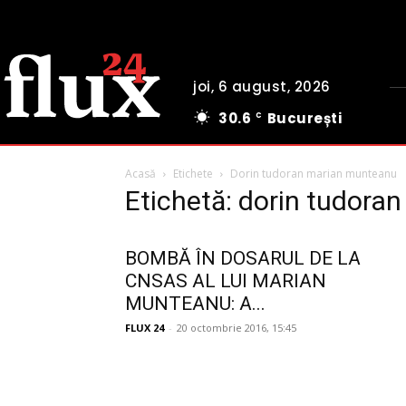
joi, 6 august, 2026
30.6
București
C
Acasă
Etichete
Dorin tudoran marian munteanu
Etichetă: dorin tudor
BOMBĂ ÎN DOSARUL DE LA
CNSAS AL LUI MARIAN
MUNTEANU: A...
FLUX 24
-
20 octombrie 2016, 15:45