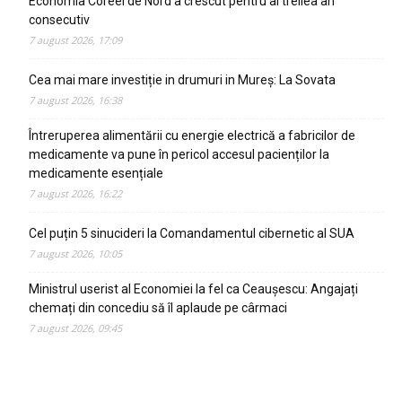
Economia Coreei de Nord a crescut pentru al treilea an
consecutiv
7 august 2026, 17:09
Cea mai mare investiție in drumuri in Mureș: La Sovata
7 august 2026, 16:38
Întreruperea alimentării cu energie electrică a fabricilor de
medicamente va pune în pericol accesul pacienților la
medicamente esențiale
7 august 2026, 16:22
Cel puțin 5 sinucideri la Comandamentul cibernetic al SUA
7 august 2026, 10:05
Ministrul userist al Economiei la fel ca Ceaușescu: Angajați
chemați din concediu să îl aplaude pe cârmaci
7 august 2026, 09:45