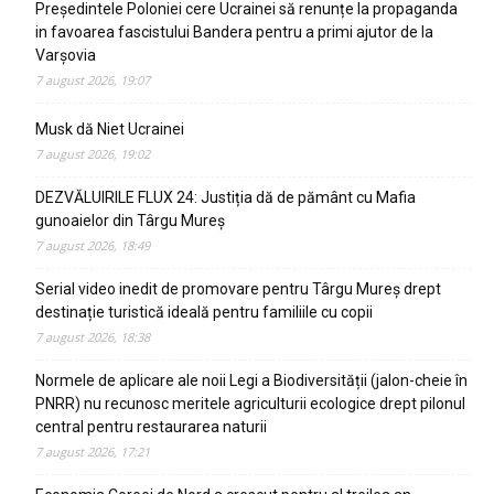
Președintele Poloniei cere Ucrainei să renunțe la propaganda
in favoarea fascistului Bandera pentru a primi ajutor de la
Varșovia
7 august 2026, 19:07
Musk dă Niet Ucrainei
7 august 2026, 19:02
DEZVĂLUIRILE FLUX 24: Justiția dă de pământ cu Mafia
gunoaielor din Târgu Mureș
7 august 2026, 18:49
Serial video inedit de promovare pentru Târgu Mureș drept
destinație turistică ideală pentru familiile cu copii
7 august 2026, 18:38
Normele de aplicare ale noii Legi a Biodiversității (jalon-cheie în
PNRR) nu recunosc meritele agriculturii ecologice drept pilonul
central pentru restaurarea naturii
7 august 2026, 17:21