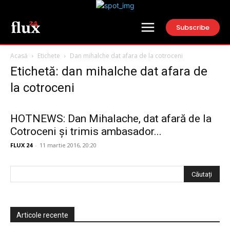
Subscribe
Acasă
Etichete
Dan mihalche dat afara de la cotroceni
Etichetă: dan mihalche dat afara de
la cotroceni
HOTNEWS: Dan Mihalache, dat afară de la
Cotroceni și trimis ambasador...
FLUX 24
-
11 martie 2016, 20:20
Articole recente