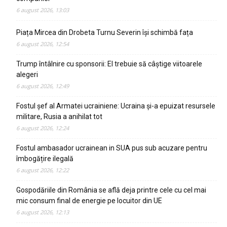
6 august 2026, 13:03
Piața Mircea din Drobeta Turnu Severin își schimbă fața
6 august 2026, 12:54
Trump întâlnire cu sponsorii: El trebuie să câștige viitoarele
alegeri
6 august 2026, 12:49
Fostul șef al Armatei ucrainiene: Ucraina și-a epuizat resursele
militare, Rusia a anihilat tot
6 august 2026, 12:24
Fostul ambasador ucrainean in SUA pus sub acuzare pentru
îmbogățire ilegală
6 august 2026, 12:22
Gospodăriile din România se află deja printre cele cu cel mai
mic consum final de energie pe locuitor din UE
6 august 2026, 12:13