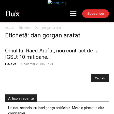
Subscribe
Acasă
Etichete
Dan gorgan arafat
Etichetă: dan gorgan arafat
Omul lui Raed Arafat, nou contract de la
IGSU: 10 milioane...
FLUX 24
-
28 noiembrie 2016, 14:01
Articole recente
Un nou scandal cu inteligența artificială: Meta a piratat o altă
companiei