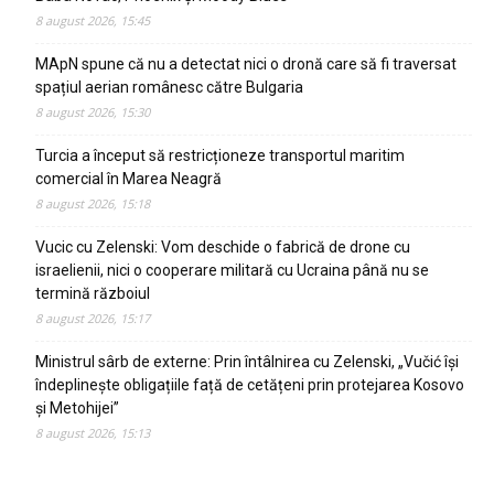
8 august 2026, 15:45
MApN spune că nu a detectat nici o dronă care să fi traversat
spațiul aerian românesc către Bulgaria
8 august 2026, 15:30
Turcia a început să restricționeze transportul maritim
comercial în Marea Neagră
8 august 2026, 15:18
Vucic cu Zelenski: Vom deschide o fabrică de drone cu
israelienii, nici o cooperare militară cu Ucraina până nu se
termină războiul
8 august 2026, 15:17
Ministrul sârb de externe: Prin întâlnirea cu Zelenski, „Vučić își
îndeplinește obligațiile față de cetățeni prin protejarea Kosovo
și Metohijei”
8 august 2026, 15:13