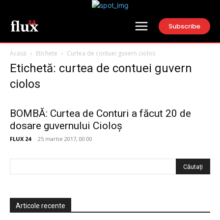
Subscribe
Acasă
Etichete
Curtea de contuei guvern ciolos
Etichetă: curtea de contuei guvern
ciolos
BOMBĂ: Curtea de Conturi a făcut 20 de
dosare guvernului Cioloș
FLUX 24
-
25 martie 2017, 00:00
Articole recente