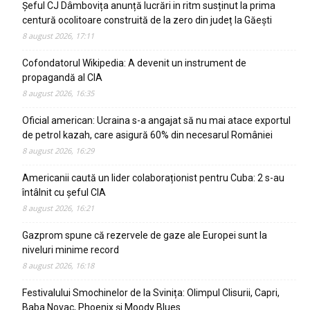
Șeful CJ Dâmbovița anunță lucrări in ritm susținut la prima
centură ocolitoare construită de la zero din județ la Găești
8 august 2026, 17:11
Cofondatorul Wikipedia: A devenit un instrument de
propagandă al CIA
8 august 2026, 16:35
Oficial american: Ucraina s-a angajat să nu mai atace exportul
de petrol kazah, care asigură 60% din necesarul României
8 august 2026, 16:29
Americanii caută un lider colaboraționist pentru Cuba: 2 s-au
întâlnit cu șeful CIA
8 august 2026, 16:21
Gazprom spune că rezervele de gaze ale Europei sunt la
niveluri minime record
8 august 2026, 16:18
Festivalului Smochinelor de la Svinița: Olimpul Clisurii, Capri,
Baba Novac, Phoenix și Moody Blues