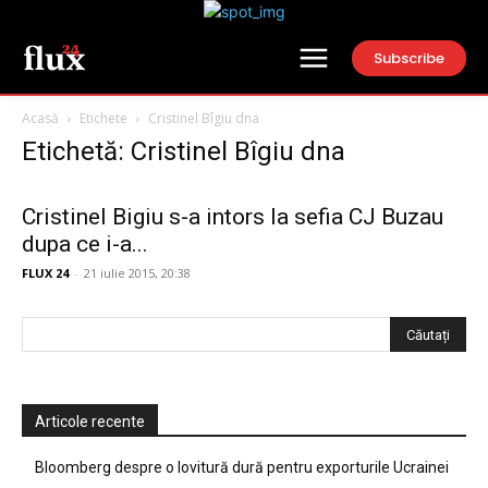
Subscribe
Acasă
Etichete
Cristinel Bîgiu dna
Etichetă: Cristinel Bîgiu dna
Cristinel Bigiu s-a intors la sefia CJ Buzau
dupa ce i-a...
FLUX 24
-
21 iulie 2015, 20:38
Articole recente
Bloomberg despre o lovitură dură pentru exporturile Ucrainei