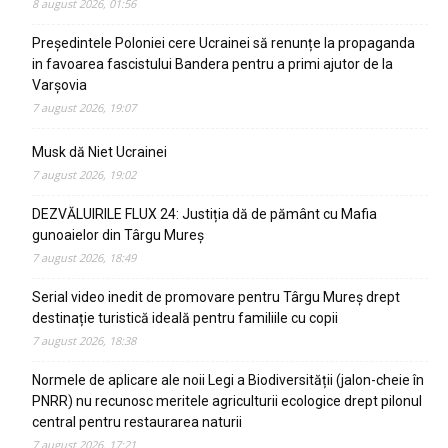
8 august 2026, 01:56
Președintele Poloniei cere Ucrainei să renunțe la propaganda
in favoarea fascistului Bandera pentru a primi ajutor de la
Varșovia
7 august 2026, 19:07
Musk dă Niet Ucrainei
7 august 2026, 19:02
DEZVĂLUIRILE FLUX 24: Justiția dă de pământ cu Mafia
gunoaielor din Târgu Mureș
7 august 2026, 18:49
Serial video inedit de promovare pentru Târgu Mureș drept
destinație turistică ideală pentru familiile cu copii
7 august 2026, 18:38
Normele de aplicare ale noii Legi a Biodiversității (jalon-cheie în
PNRR) nu recunosc meritele agriculturii ecologice drept pilonul
central pentru restaurarea naturii
7 august 2026, 17:21