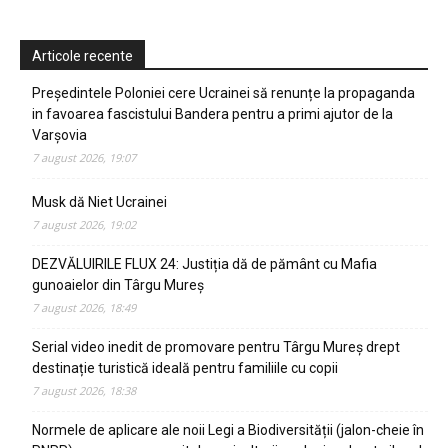
Articole recente
Președintele Poloniei cere Ucrainei să renunțe la propaganda
in favoarea fascistului Bandera pentru a primi ajutor de la
Varșovia
7 august 2026, 19:07
Musk dă Niet Ucrainei
7 august 2026, 19:02
DEZVĂLUIRILE FLUX 24: Justiția dă de pământ cu Mafia
gunoaielor din Târgu Mureș
7 august 2026, 18:49
Serial video inedit de promovare pentru Târgu Mureș drept
destinație turistică ideală pentru familiile cu copii
7 august 2026, 18:38
Normele de aplicare ale noii Legi a Biodiversității (jalon-cheie în