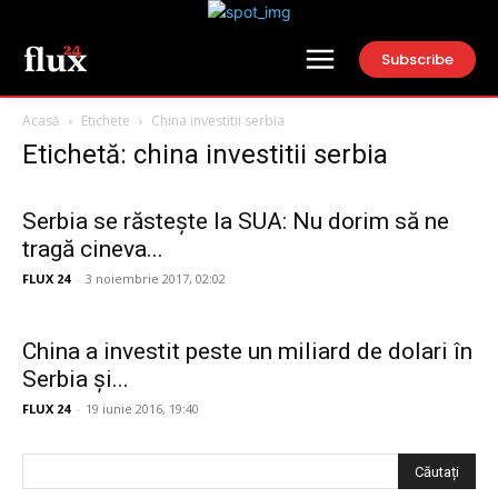
Subscribe
Acasă
Etichete
China investitii serbia
Etichetă: china investitii serbia
Serbia se răstește la SUA: Nu dorim să ne
tragă cineva...
FLUX 24
-
3 noiembrie 2017, 02:02
China a investit peste un miliard de dolari în
Serbia și...
FLUX 24
-
19 iunie 2016, 19:40