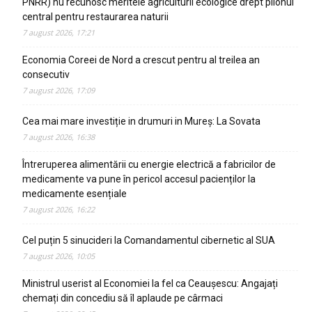
PNRR) nu recunosc meritele agriculturii ecologice drept pilonul
central pentru restaurarea naturii
7 august 2026, 17:21
Economia Coreei de Nord a crescut pentru al treilea an
consecutiv
7 august 2026, 17:09
Cea mai mare investiție in drumuri in Mureș: La Sovata
7 august 2026, 16:38
Întreruperea alimentării cu energie electrică a fabricilor de
medicamente va pune în pericol accesul pacienților la
medicamente esențiale
7 august 2026, 16:22
Cel puțin 5 sinucideri la Comandamentul cibernetic al SUA
7 august 2026, 10:05
Ministrul userist al Economiei la fel ca Ceaușescu: Angajați
chemați din concediu să îl aplaude pe cârmaci