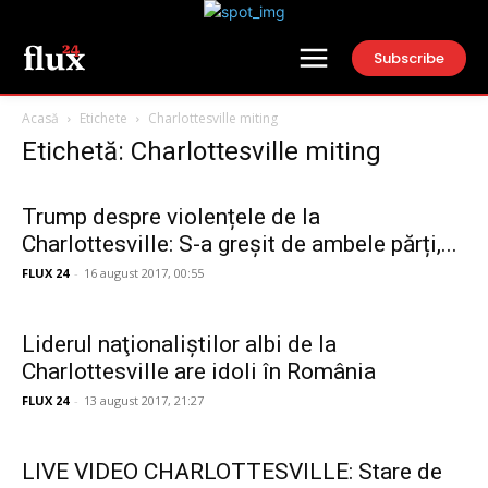
Subscribe
Acasă
Etichete
Charlottesville miting
Etichetă: Charlottesville miting
Trump despre violențele de la
Charlottesville: S-a greșit de ambele părți,...
FLUX 24
-
16 august 2017, 00:55
Liderul naţionaliştilor albi de la
Charlottesville are idoli în România
FLUX 24
-
13 august 2017, 21:27
LIVE VIDEO CHARLOTTESVILLE: Stare de