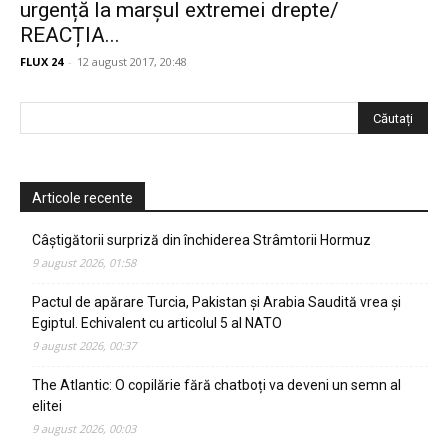
urgență la marșul extremei drepte/
REACȚIA...
FLUX 24
-
12 august 2017, 20:48
Articole recente
Câștigătorii surpriză din închiderea Strâmtorii Hormuz
9 august 2026, 01:58
Pactul de apărare Turcia, Pakistan și Arabia Saudită vrea și
Egiptul. Echivalent cu articolul 5 al NATO
9 august 2026, 00:37
The Atlantic: O copilărie fără chatboți va deveni un semn al
elitei
9 august 2026, 00:03