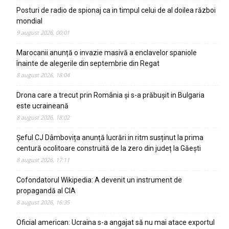
Posturi de radio de spionaj ca in timpul celui de al doilea război
mondial
9 august 2026, 00:01
Marocanii anunță o invazie masivă a enclavelor spaniole
înainte de alegerile din septembrie din Regat
8 august 2026, 18:04
Drona care a trecut prin România și s-a prăbușit in Bulgaria
este ucraineană
8 august 2026, 18:02
Șeful CJ Dâmbovița anunță lucrări in ritm susținut la prima
centură ocolitoare construită de la zero din județ la Găești
8 august 2026, 17:11
Cofondatorul Wikipedia: A devenit un instrument de
propagandă al CIA
8 august 2026, 16:35
Oficial american: Ucraina s-a angajat să nu mai atace exportul