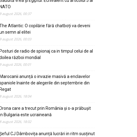
Saudită vrea și Egiptul. Echivalent cu articolul 5 al
NATO
9 august 2026, 00:37
The Atlantic: O copilărie fără chatboți va deveni
un semn al elitei
9 august 2026, 00:03
Posturi de radio de spionaj ca in timpul celui de al
doilea război mondial
9 august 2026, 00:01
Marocanii anunță o invazie masivă a enclavelor
spaniole înainte de alegerile din septembrie din
Regat
8 august 2026, 18:04
Drona care a trecut prin România și s-a prăbușit
in Bulgaria este ucraineană
8 august 2026, 18:02
Șeful CJ Dâmbovița anunță lucrări in ritm susținut