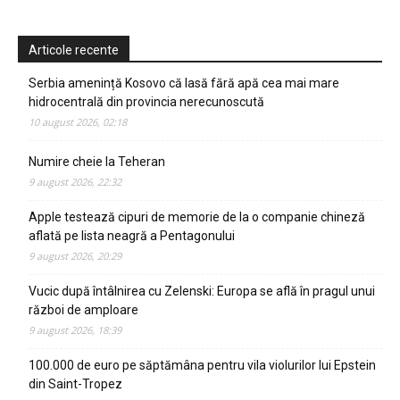
Articole recente
Serbia amenință Kosovo că lasă fără apă cea mai mare
hidrocentrală din provincia nerecunoscută
10 august 2026, 02:18
Numire cheie la Teheran
9 august 2026, 22:32
Apple testează cipuri de memorie de la o companie chineză
aflată pe lista neagră a Pentagonului
9 august 2026, 20:29
Vucic după întâlnirea cu Zelenski: Europa se află în pragul unui
război de amploare
9 august 2026, 18:39
100.000 de euro pe săptămâna pentru vila violurilor lui Epstein
din Saint-Tropez