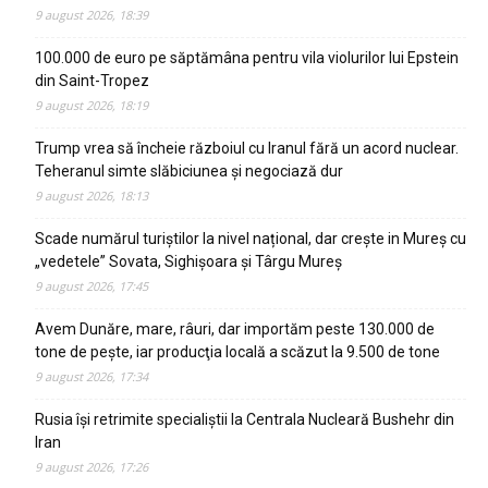
9 august 2026, 18:39
100.000 de euro pe săptămâna pentru vila violurilor lui Epstein
din Saint-Tropez
9 august 2026, 18:19
Trump vrea să încheie războiul cu Iranul fără un acord nuclear.
Teheranul simte slăbiciunea și negociază dur
9 august 2026, 18:13
Scade numărul turiștilor la nivel național, dar crește in Mureș cu
„vedetele” Sovata, Sighișoara și Târgu Mureș
9 august 2026, 17:45
Avem Dunăre, mare, râuri, dar importăm peste 130.000 de
tone de pește, iar producţia locală a scăzut la 9.500 de tone
9 august 2026, 17:34
Rusia își retrimite specialiștii la Centrala Nucleară Bushehr din
Iran
9 august 2026, 17:26